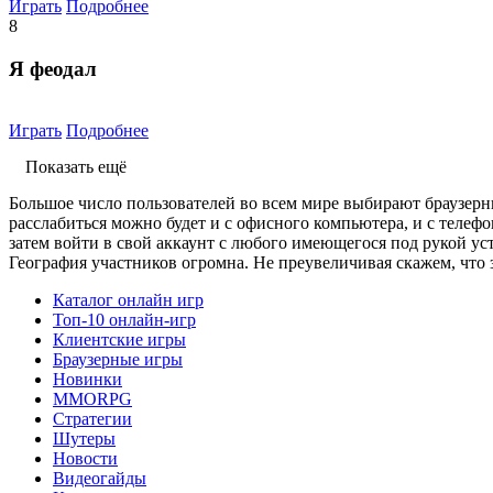
Играть
Подробнее
8
Я феодал
Играть
Подробнее
Показать ещё
Большое число пользователей во всем мире выбирают браузерны
расслабиться можно будет и с офисного компьютера, и с телеф
затем войти в свой аккаунт с любого имеющегося под рукой у
География участников огромна. Не преувеличивая скажем, что 
Каталог онлайн игр
Топ-10 онлайн-игр
Клиентские игры
Браузерные игры
Новинки
MMORPG
Стратегии
Шутеры
Новости
Видеогайды