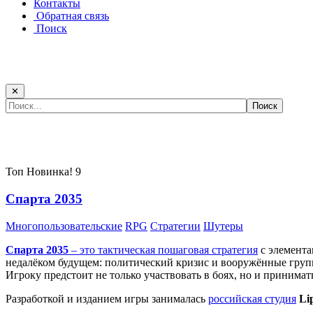
Контакты
Обратная связь
Поиск
✕
Самые популярные игры сегодня:
Топ
Новинка!
9
Спарта 2035
Многопользовательские
RPG
Стратегии
Шутеры
Спарта 2035
– это тактическая
пошаговая стратегия
с элемента
недалёком будущем: политический кризис и вооружённые групп
Игроку предстоит не только участвовать в боях, но и принима
Разработкой и изданием игры занималась
российская студия
Li