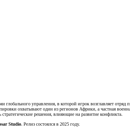
ми глобального управления, в которой игрок возглавляет отряд 
ировки охватывают один из регионов Африки, а частная военна
ть стратегические решения, влияющие на развитие конфликта.
psar Studio
. Релиз состоялся в 2025 году.