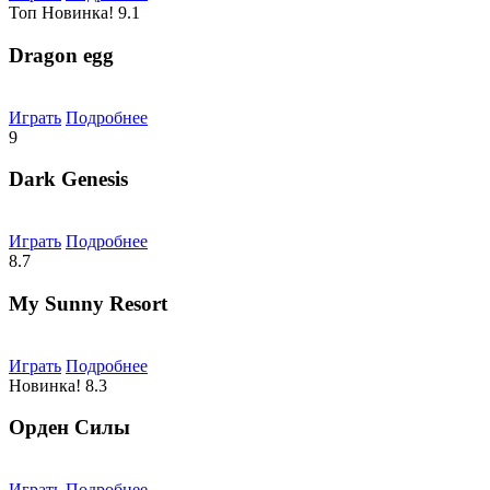
Топ
Новинка!
9.1
Dragon egg
Играть
Подробнее
9
Dark Genesis
Играть
Подробнее
8.7
My Sunny Resort
Играть
Подробнее
Новинка!
8.3
Орден Силы
Играть
Подробнее