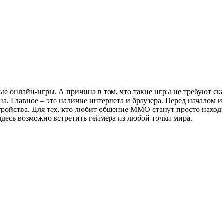
е онлайн-игры. А причина в том, что такие игры не требуют ск
она. Главное – это наличие интернета и браузера. Перед начало
стройства. Для тех, кто любит общение ММО станут просто нахо
здесь возможно встретить геймера из любой точки мира.