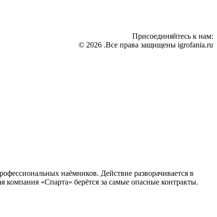
Присоединяйтесь к нам:
© 2026 .Все права защищены igrofania.ru
профессиональных наёмников. Действие разворачивается в
я компания «Спарта» берётся за самые опасные контракты.