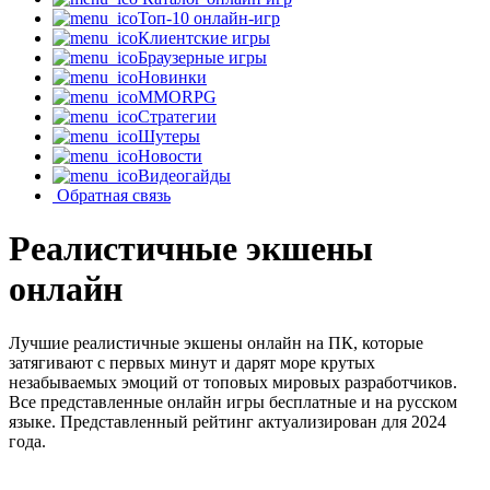
Топ-10 онлайн-игр
Клиентские игры
Браузерные игры
Новинки
MMORPG
Стратегии
Шутеры
Новости
Видеогайды
Обратная связь
Реалистичные экшены
онлайн
Лучшие реалистичные экшены онлайн на ПК, которые
затягивают с первых минут и дарят море крутых
незабываемых эмоций от топовых мировых разработчиков.
Все представленные онлайн игры бесплатные и на русском
языке. Представленный рейтинг актуализирован для 2024
года.