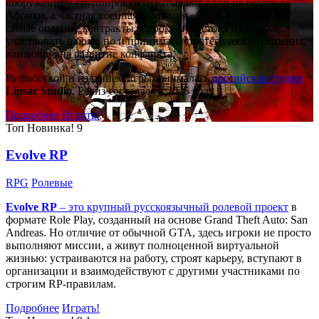
вооружённые группировки охватывают один из регионов
Африки, а частная военная компания «Спарта» берётся за
самые опасные контракты. Игроку предстоит не только
участвовать в боях, но и принимать стратегические решения,
влияющие на развитие конфликта.
Разработкой и изданием игры занималась
российская студия
Lipsar Studio
. Релиз состоялся в 2025 году.
Подробнее
Играть!
Топ
Новинка!
9
Evolve RP
RPG
Ролевые
Evolve RP
– это крупный русскоязычный
ролевой проект
в
формате Role Play, созданный на основе Grand Theft Auto: San
Andreas. Но отличие от обычной GTA, здесь игроки не просто
выполняют миссии, а живут полноценной виртуальной
жизнью: устраиваются на работу, строят карьеру, вступают в
организации и взаимодействуют с другими участниками по
строгим RP-правилам.
Подробнее
Играть!