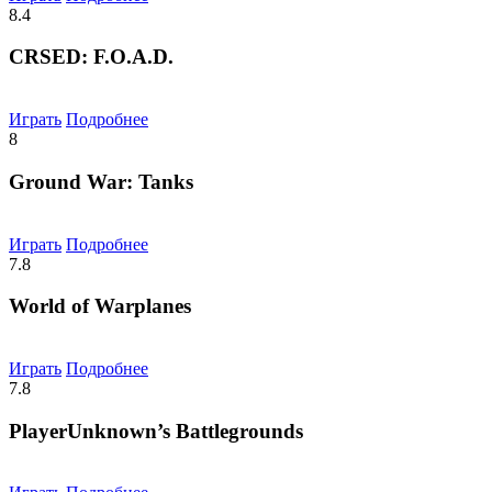
8.4
CRSED: F.O.A.D.
Играть
Подробнее
8
Ground War: Tanks
Играть
Подробнее
7.8
World of Warplanes
Играть
Подробнее
7.8
PlayerUnknown’s Battlegrounds