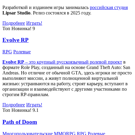
Разработкой и изданием игры занималась
российская студия
Lipsar Studio
. Релиз состоялся в 2025 году.
Подробнее
Играть!
Топ
Новинка!
9
Evolve RP
RPG
Ролевые
Evolve RP
– это крупный русскоязычный
ролевой проект
в
формате Role Play, созданный на основе Grand Theft Auto: San
Andreas. Но отличие от обычной GTA, здесь игроки не просто
выполняют миссии, а живут полноценной виртуальной
жизнью: устраиваются на работу, строят карьеру, вступают в
организации и взаимодействуют с другими участниками по
строгим RP-правилам.
Подробнее
Играть!
Топ
Новинка!
9.1
Path of Doom
Многопользовательские
MMORPG
RPG
Ролевые