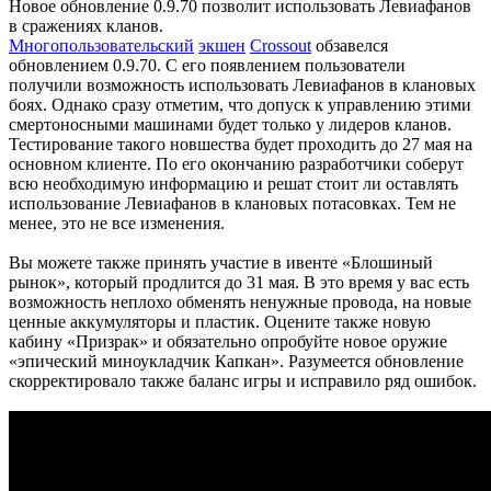
Новое обновление 0.9.70 позволит использовать Левиафанов
в сражениях кланов.
Многопользовательский
экшен
Crossout
обзавелся
обновлением 0.9.70. С его появлением пользователи
получили возможность использовать Левиафанов в клановых
боях. Однако сразу отметим, что допуск к управлению этими
смертоносными машинами будет только у лидеров кланов.
Тестирование такого новшества будет проходить до 27 мая на
основном клиенте. По его окончанию разработчики соберут
всю необходимую информацию и решат стоит ли оставлять
использование Левиафанов в клановых потасовках. Тем не
менее, это не все изменения.
Вы можете также принять участие в ивенте «Блошиный
рынок», который продлится до 31 мая. В это время у вас есть
возможность неплохо обменять ненужные провода, на новые
ценные аккумуляторы и пластик. Оцените также новую
кабину «Призрак» и обязательно опробуйте новое оружие
«эпический миноукладчик Капкан». Разумеется обновление
скорректировало также баланс игры и исправило ряд ошибок.