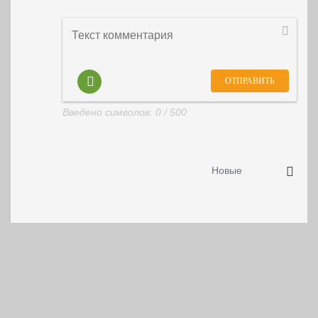
Введено символов:
0
/ 500
Новые