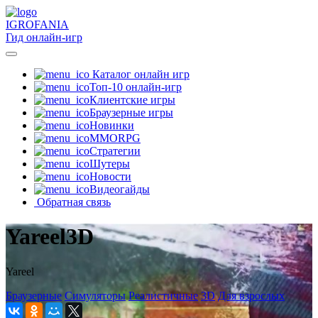
IGRO
FANIA
Гид онлайн-игр
Каталог онлайн игр
Топ-10 онлайн-игр
Клиентские игры
Браузерные игры
Новинки
MMORPG
Стратегии
Шутеры
Новости
Видеогайды
Обратная связь
Yareel3D
Yareel
Браузерные
Симуляторы
Реалистичные
3D
Для взрослых