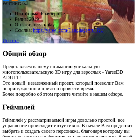
Рейтинг:
6.3
Платформа:
Браузерные
Релиз:
2019
Оплата:
free-to-play
Ссылка:
https://yareel.com/?language=ru_RU
Играть!
Общий обзор
Представляем вашему вниманию уникальную
многопользовательскую 3D игру для взрослых - Yareel3D
ADULT!
Это новый, незаезженный проект, который позволит Вам
непринужденно и приятно провести время.
Более подробно об этом проекте читайте в нашем обзоре.
Геймплей
Геймплей у рассматриваемой игры довольно простой, все
управление происходит интуитивно. В начале Вам предстоит
выбрать и создать своего персонажа, благодаря которому вы
будете знакомиться и флиртовать с другими игроками. Вашей