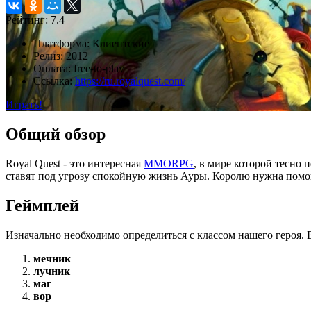
Рейтинг:
7.4
Платформа:
Клиентские
Релиз:
2012
Оплата:
free-to-play
Ссылка:
https://ru.royalquest.com/
Играть!
Общий обзор
Royal Quest - это интересная
MMORPG
, в мире которой тесно 
ставят под угрозу спокойную жизнь Ауры. Королю нужна помо
Геймплей
Изначально необходимо определиться с классом нашего героя. 
мечник
лучник
маг
вор