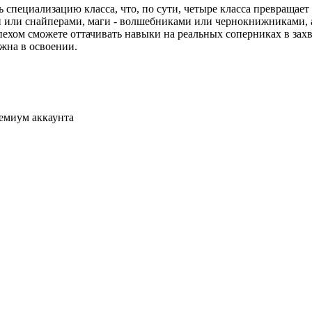
 специализацию класса, что, по сути, четыре класса превращает
 или снайперами, маги - волшебниками или чернокнижниками, а
пехом сможете оттачивать навыки на реальных соперниках в з
ожна в освоении.
ремиум аккаунта