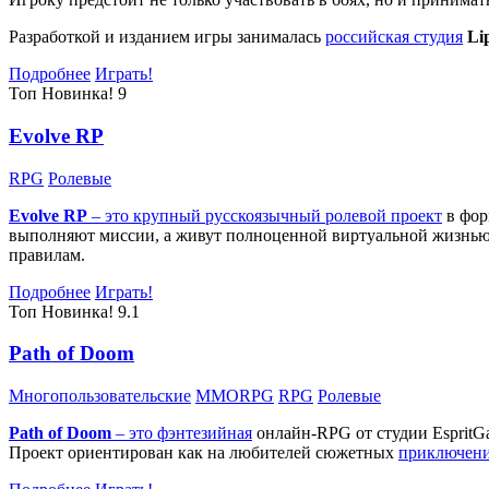
Разработкой и изданием игры занималась
российская студия
Li
Подробнее
Играть!
Топ
Новинка!
9
Evolve RP
RPG
Ролевые
Evolve RP
– это крупный русскоязычный
ролевой проект
в фор
выполняют миссии, а живут полноценной виртуальной жизнью: 
правилам.
Подробнее
Играть!
Топ
Новинка!
9.1
Path of Doom
Многопользовательские
MMORPG
RPG
Ролевые
Path of Doom
– это
фэнтезийная
онлайн-RPG от студии EspritG
Проект ориентирован как на любителей сюжетных
приключен