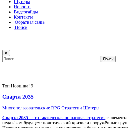
Шутеры
Новости
Видеогайды
Контакты
Обратная связь
Поиск
✕
Самые популярные игры сегодня:
Топ
Новинка!
9
Спарта 2035
Многопользовательские
RPG
Стратегии
Шутеры
Спарта 2035
– это тактическая
пошаговая стратегия
с элемента
недалёком будущем: политический кризис и вооружённые групп
Игроку предстоит не только участвовать в боях, но и принима