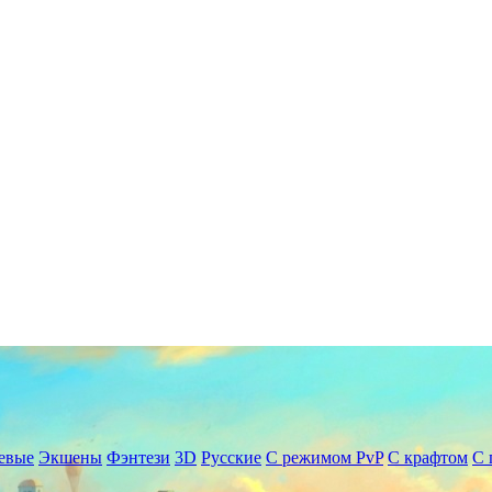
евые
Экшены
Фэнтези
3D
Русские
С режимом PvP
С крафтом
С 