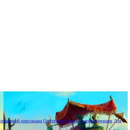
прокачкой персонажа
От третьего лица
О приключениях
Для