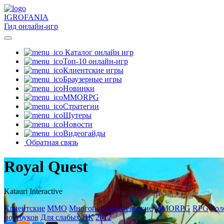
IGRO
FANIA
Гид онлайн-игр
Каталог онлайн игр
Топ-10 онлайн-игр
Клиентские игры
Браузерные игры
Новинки
MMORPG
Стратегии
Шутеры
Новости
Видеогайды
Обратная связь
Royal Quest
Katauri Interactive
Клиентские
MMO
Многопользовательские
MMORPG
RPG
Рол
ноутбуков
Для слабых ПК
2012