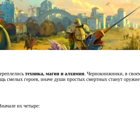
переплелись
техника, магия и алхимия
. Чернокнижники, в свое
щь смелых героев, иначе души простых смертных станут оружие
Вначале их четыре: