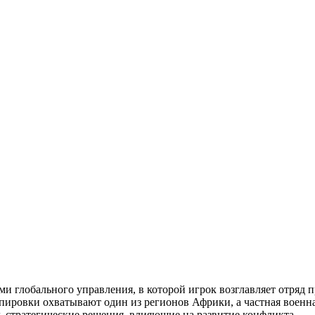
ми глобального управления, в которой игрок возглавляет отряд 
ировки охватывают один из регионов Африки, а частная военна
ть стратегические решения, влияющие на развитие конфликта.