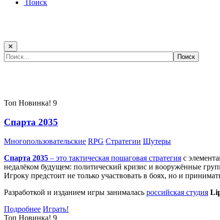
Поиск
✕
Самые популярные игры сегодня:
Топ
Новинка!
9
Спарта 2035
Многопользовательские
RPG
Стратегии
Шутеры
Спарта 2035
– это тактическая
пошаговая стратегия
с элемента
недалёком будущем: политический кризис и вооружённые групп
Игроку предстоит не только участвовать в боях, но и принима
Разработкой и изданием игры занималась
российская студия
Li
Подробнее
Играть!
Топ
Новинка!
9