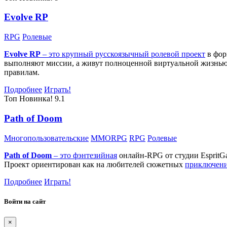
Evolve RP
RPG
Ролевые
Evolve RP
– это крупный русскоязычный
ролевой проект
в фор
выполняют миссии, а живут полноценной виртуальной жизнью: 
правилам.
Подробнее
Играть!
Топ
Новинка!
9.1
Path of Doom
Многопользовательские
MMORPG
RPG
Ролевые
Path of Doom
– это
фэнтезийная
онлайн-RPG от студии EspritG
Проект ориентирован как на любителей сюжетных
приключен
Подробнее
Играть!
Войти на сайт
×