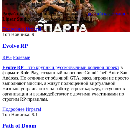
влияющие на развитие конфликта.
Разработкой и изданием игры занималась
российская студия
Lipsar Studio
. Релиз состоялся в 2025 году.
Подробнее
Играть!
Топ
Новинка!
9
Evolve RP
RPG
Ролевые
Evolve RP
– это крупный русскоязычный
ролевой проект
в
формате Role Play, созданный на основе Grand Theft Auto: San
Andreas. Но отличие от обычной GTA, здесь игроки не просто
выполняют миссии, а живут полноценной виртуальной
жизнью: устраиваются на работу, строят карьеру, вступают в
организации и взаимодействуют с другими участниками по
строгим RP-правилам.
Подробнее
Играть!
Топ
Новинка!
9.1
Path of Doom