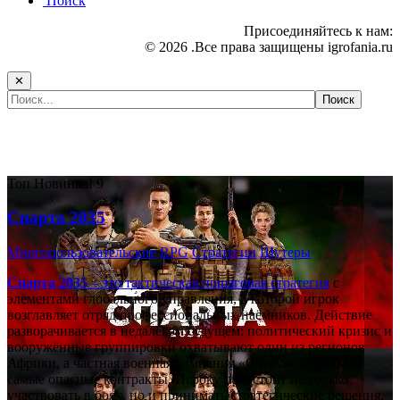
Поиск
Присоединяйтесь к нам:
© 2026 .Все права защищены igrofania.ru
✕
Самые популярные игры сегодня:
Топ
Новинка!
9
Спарта 2035
Многопользовательские
RPG
Стратегии
Шутеры
Спарта 2035
– это тактическая
пошаговая стратегия
с
элементами глобального управления, в которой игрок
возглавляет отряд профессиональных наёмников. Действие
разворачивается в недалёком будущем: политический кризис и
вооружённые группировки охватывают один из регионов
Африки, а частная военная компания «Спарта» берётся за
самые опасные контракты. Игроку предстоит не только
участвовать в боях, но и принимать стратегические решения,