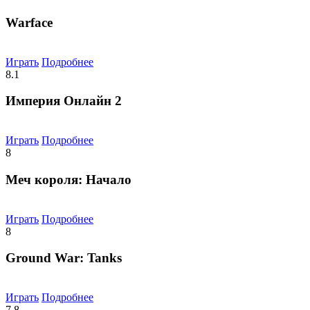
Warface
Играть
Подробнее
8.1
Империя Онлайн 2
Играть
Подробнее
8
Меч короля: Начало
Играть
Подробнее
8
Ground War: Tanks
Играть
Подробнее
7.8