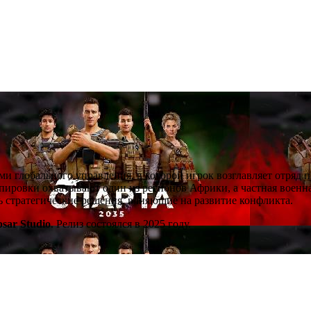
ми глобального управления, в которой игрок возглавляет отряд 
ировки охватывают один из регионов Африки, а частная военна
ть стратегические решения, влияющие на развитие конфликта.
psar Studio
. Релиз состоялся в 2025 году.