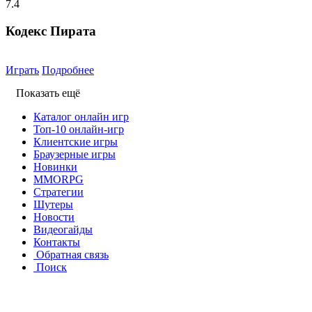
7.4
Кодекс Пирата
Играть
Подробнее
Показать ещё
Каталог онлайн игр
Топ-10 онлайн-игр
Клиентские игры
Браузерные игры
Новинки
MMORPG
Стратегии
Шутеры
Новости
Видеогайды
Контакты
Обратная связь
Поиск