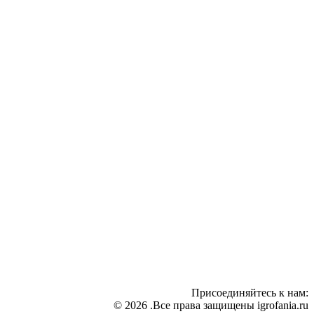
Присоединяйтесь к нам:
© 2026 .Все права защищены igrofania.ru