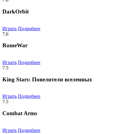
DarkOrbit
Играть
Подробнее
7.6
RomeWar
Играть
Подробнее
7.5
King Stars: Повелители вселенных
Играть
Подробнее
7.5
Combat Arms
Играть
Подробнее