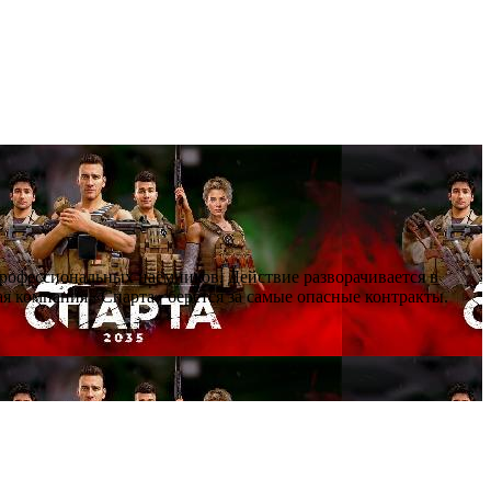
профессиональных наёмников. Действие разворачивается в
я компания «Спарта» берётся за самые опасные контракты.