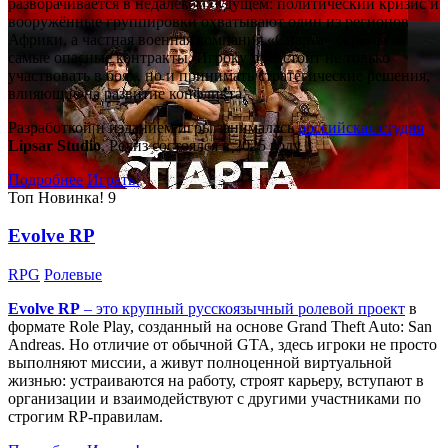
разворачивается в недалёком будущем: политический кризис и
вооружённые группировки охватывают один из регионов
Африки, а частная военная компания «Спарта» берётся за
самые опасные контракты. Игроку предстоит не только
участвовать в боях, но и принимать стратегические решения,
влияющие на развитие конфликта.
Разработкой и изданием игры занималась
российская студия
Lipsar Studio
. Релиз состоялся в 2025 году.
Подробнее
Играть!
Топ
Новинка!
9
Evolve RP
RPG
Ролевые
Evolve RP
– это крупный русскоязычный
ролевой проект
в
формате Role Play, созданный на основе Grand Theft Auto: San
Andreas. Но отличие от обычной GTA, здесь игроки не просто
выполняют миссии, а живут полноценной виртуальной
жизнью: устраиваются на работу, строят карьеру, вступают в
организации и взаимодействуют с другими участниками по
строгим RP-правилам.