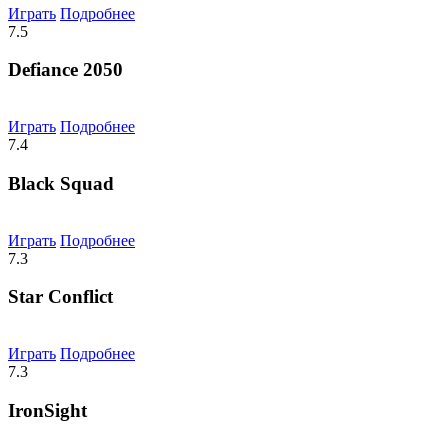
Играть
Подробнее
7.5
Defiance 2050
Играть
Подробнее
7.4
Black Squad
Играть
Подробнее
7.3
Star Conflict
Играть
Подробнее
7.3
IronSight