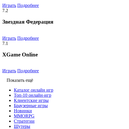
Играть
Подробнее
7.2
Звездная Федерация
Играть
Подробнее
7.1
XGame Online
Играть
Подробнее
Показать ещё
Каталог онлайн игр
Топ-10 онлайн-игр
Клиентские игры
Браузерные игры
Новинки
MMORPG
Стратегии
Шутеры