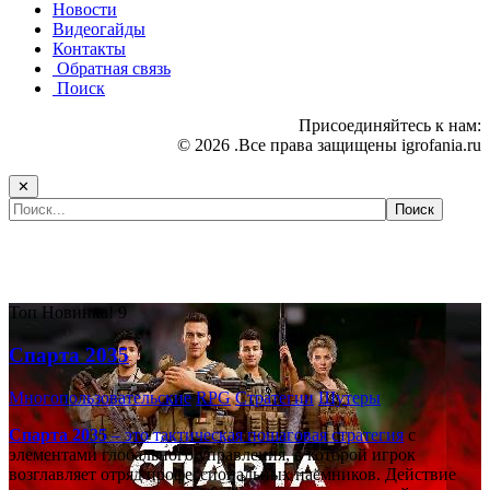
Новости
Видеогайды
Контакты
Обратная связь
Поиск
Присоединяйтесь к нам:
© 2026 .Все права защищены igrofania.ru
✕
Самые популярные игры сегодня:
Топ
Новинка!
9
Спарта 2035
Многопользовательские
RPG
Стратегии
Шутеры
Спарта 2035
– это тактическая
пошаговая стратегия
с
элементами глобального управления, в которой игрок
возглавляет отряд профессиональных наёмников. Действие