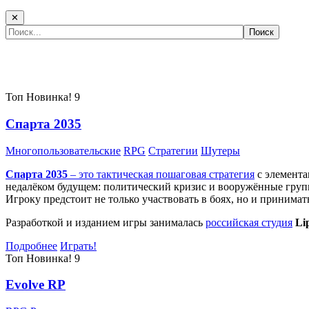
✕
Самые популярные игры сегодня:
Топ
Новинка!
9
Спарта 2035
Многопользовательские
RPG
Стратегии
Шутеры
Спарта 2035
– это тактическая
пошаговая стратегия
с элемента
недалёком будущем: политический кризис и вооружённые групп
Игроку предстоит не только участвовать в боях, но и принима
Разработкой и изданием игры занималась
российская студия
Li
Подробнее
Играть!
Топ
Новинка!
9
Evolve RP