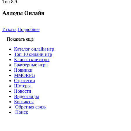
Топ
8.9
Аллоды Онлайн
Играть
Подробнее
Показать ещё
Каталог онлайн игр
Топ-10 онлайн-игр
Клиентские игры
Браузерные игры
Новинки
MMORPG
Стратегии
Шутеры
Новости
Видеогайды
Контакты
Обратная связь
Поиск