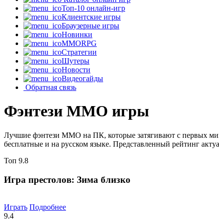
Топ-10 онлайн-игр
Клиентские игры
Браузерные игры
Новинки
MMORPG
Стратегии
Шутеры
Новости
Видеогайды
Обратная связь
Фэнтези MMO игры
Лучшие фэнтези MMO на ПК, которые затягивают с первых мин
бесплатные и на русском языке. Представленный рейтинг актуа
Топ
9.8
Игра престолов: Зима близко
Играть
Подробнее
9.4