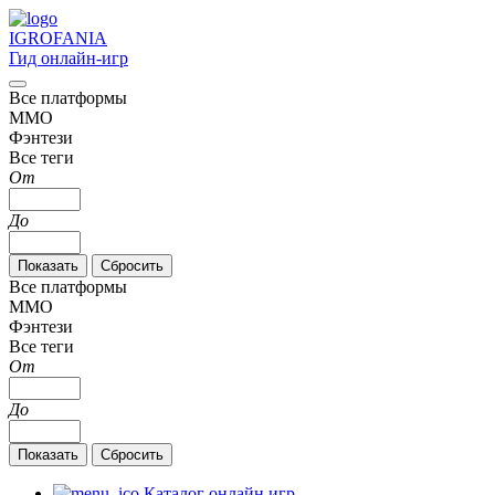
IGRO
FANIA
Гид онлайн-игр
Все платформы
MMO
Фэнтези
Все теги
От
До
Все платформы
MMO
Фэнтези
Все теги
От
До
Каталог онлайн игр