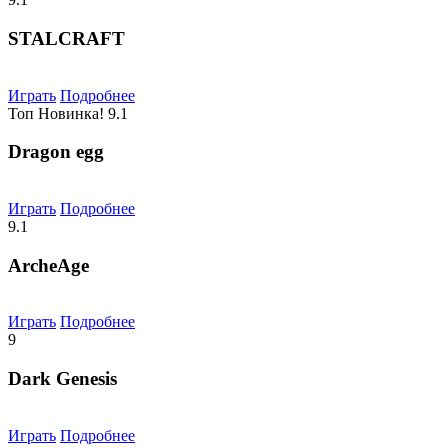
STALCRAFT
Играть
Подробнее
Топ
Новинка!
9.1
Dragon egg
Играть
Подробнее
9.1
ArcheAge
Играть
Подробнее
9
Dark Genesis
Играть
Подробнее