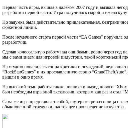
Первая часть игры, вышла в далёком 2007 году и вызвала негодо
разработки первой части. Игра получилась сырой и имела кучу 
Но задумка была действительно привлекательная, безграничное
сюжетной линии.
После неудачного старта первой части “EA Games” поручила од
разработчик.
Сделав колоссальную работу над ошибками, ровно через год на 
мы с вами знаем для игровой индустрии, такой коротенький п
На студию повалилась тонна критики и осуждений, ведь они зая
“RockStarGames” и их прославленную серию “GrandTheftAuto”, 
вышли в одно время.
На высокий темп работы также повлиял и выход нового “Xbox 3
был необходим взрывной эксклюзив, которым как раз и стал “Mas
Сама же игра представляет собой, шутер от третьего лица с э
обыкновенной стрелялки, настоящее произведение искусства.