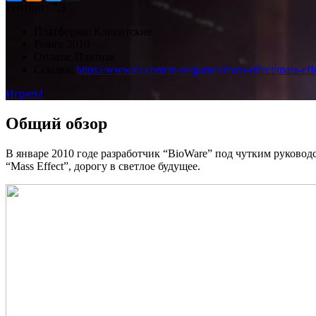
Рейтинг:
7.3
Платформа:
Клиентские
Релиз:
2010
Оплата:
Платная
Ссылка:
https://www.ea.com/ru-ru/games/mass-effect/mass-eff
Играть!
Общий обзор
В январе 2010 годе разработчик “BioWare” под чутким руковод
“Mass Effect”, дорогу в светлое будущее.