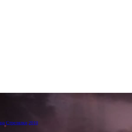
ица
Стрелялки
2010