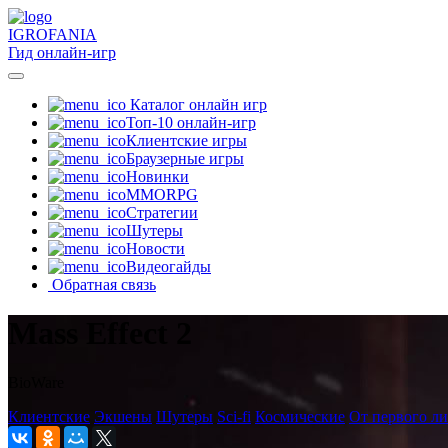
IGRO
FANIA
Гид онлайн-игр
Каталог онлайн игр
Топ-10 онлайн-игр
Клиентские игры
Браузерные игры
Новинки
MMORPG
Стратегии
Шутеры
Новости
Видеогайды
Обратная связь
Mass Effect 2
BioWare
Клиентские
Экшены
Шутеры
Sci-fi
Космические
От первого л