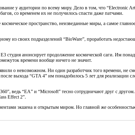
вание у аудитории по всему миру. Дело в том, что “Electronic A
багов, со временем их не получилось спасти даже патчами.
 космическое пространство, неизведанные миры, а самое главное
ному из своих подразделений “BioWare”, проработать недостающ
E3 студия анонсирует продолжение космической саги. Им понадоб
ромежуток времени вообще ничего не значит.
вили о невозможном. Ни один разработчик того времени, не смог
после выхода “GTA 4” им понадобилось 5 лет для реализации сле
60”, ведь “EA” и “Microsoft” тесно сотрудничают друг с другом.
s Effect 2”.
лементами экшена и открытым миром. Но главной же особенность