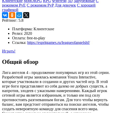
Клиентские
MMORPG
RPG
Фэнтези
3D
Зарубежные
С
режимом PvE
С режимом PvP
Для девочек
С хорошей
графикой
Рейтинг:
5.8
Платформа:
Клиентские
Релиз:
2020
Оплата:
free-to-play
Ссылка:
https://espritgames.ru/leagueofangelshf/
Играть!
Общий обзор
Лига ангелов 4 - продолжение популярных игр из этой серии.
Разработкой игры занялась компания Youzu Interactive,
которые участвовали в создании и других частей игр. В этой
игре боги представляют из себя далеко не добрых существ, а
напротив, злодеев с ужасными намерениями. Каждый игрок
сетевой игры является избранным, и только им под силу
противостоять разгневанным богам. Для того чтобы вернуть
баланс, вам предстоит отправиться на поиски ангелов, чтобы
создать невероятную команду для спасения всего мира.