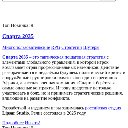
Самые популярные игры сегодня:
Топ
Новинка!
9
Спарта 2035
Многопользовательские
RPG
Стратегии
Шутеры
Спарта 2035
– это тактическая
пошаговая стратегия
с
элементами глобального управления, в которой игрок
возглавляет отряд профессиональных наёмников. Действие
разворачивается в недалёком будущем: политический кризис и
вооружённые группировки охватывают один из регионов
Африки, а частная военная компания «Спарта» берётся за
самые опасные контракты. Игроку предстоит не только
участвовать в боях, но и принимать стратегические решения,
влияющие на развитие конфликта.
Разработкой и изданием игры занималась
российская студия
Lipsar Studio
. Релиз состоялся в 2025 году.
Подробнее
Играть!
Топ
Новинка!
9