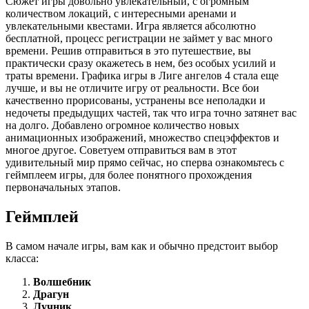
Сюжет игры довольно увлекательный, с огромным
количеством локаций, с интересными аренами и
увлекательными квестами. Игра является абсолютно
бесплатной, процесс регистрации не займет у вас много
времени. Решив отправиться в это путешествие, вы
практически сразу окажетесь в нем, без особых усилий и
траты времени. Графика игры в Лиге ангелов 4 стала еще
лучше, и вы не отличите игру от реальности. Все бои
качественно прорисованы, устранены все неполадки и
недочеты предыдущих частей, так что игра точно затянет вас
на долго. Добавлено огромное количество новых
анимационных изображений, множество спецэффектов и
многое другое. Советуем отправиться вам в этот
удивительный мир прямо сейчас, но сперва ознакомьтесь с
геймплеем игры, для более понятного прохождения
первоначальных этапов.
Геймплей
В самом начале игры, вам как и обычно предстоит выбор
класса:
Волшебник
Драгун
Лучник