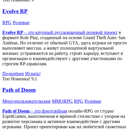
Evolve RP
RPG
Ролевые
Evolve RP
– это крупный русскоязычный
ролевой проект
в
формате Role Play, созданный на основе Grand Theft Auto: San
Andreas. Но отличие от обычной GTA, здесь игроки не просто
выполняют миссии, а живут полноценной виртуальной
жизнью: устраиваются на работу, строят карьеру, вступают в
организации и взаимодействуют с другими участниками по
строгим RP-правилам.
Подробнее
Играть!
Топ
Новинка!
9.1
Path of Doom
Многопользовательские
MMORPG
RPG
Ролевые
Path of Doom
– это
фэнтезийная
онлайн-RPG от студии
EspritGames, выполненная в мрачной стилистике с упором на
развитие персонажа и активное взаимодействие с другими
игроками. Проект ориентирован как на любителей сюжетных