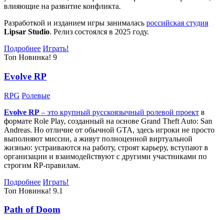
влияющие на развитие конфликта.
Разработкой и изданием игры занималась
российская студия
Lipsar Studio
. Релиз состоялся в 2025 году.
Подробнее
Играть!
Топ
Новинка!
9
Evolve RP
RPG
Ролевые
Evolve RP
– это крупный русскоязычный
ролевой проект
в
формате Role Play, созданный на основе Grand Theft Auto: San
Andreas. Но отличие от обычной GTA, здесь игроки не просто
выполняют миссии, а живут полноценной виртуальной
жизнью: устраиваются на работу, строят карьеру, вступают в
организации и взаимодействуют с другими участниками по
строгим RP-правилам.
Подробнее
Играть!
Топ
Новинка!
9.1
Path of Doom