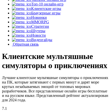
Топ-10 онлайн-игр
Клиентские игры
Браузерные игры
Новинки
MMORPG
Стратегии
Шутеры
Новости
Видеогайды
Обратная связь
Клиентские мультяшные
симуляторы о приключениях
Лучшие клиентские мультяшные симуляторы о приключениях
на ПК, которые затягивают с первых минут и дарят море
крутых незабываемых эмоций от топовых мировых
разработчиков. Все представленные онлайн игры бесплатные
и на русском языке. Представленный рейтинг актуализирован
для 2024 года.
7.1