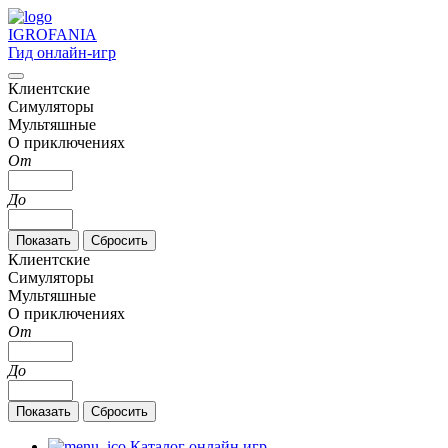
IGRO
FANIA
Гид онлайн-игр
Клиентские
Симуляторы
Мультяшные
О приключениях
От
До
Клиентские
Симуляторы
Мультяшные
О приключениях
От
До
Каталог онлайн игр