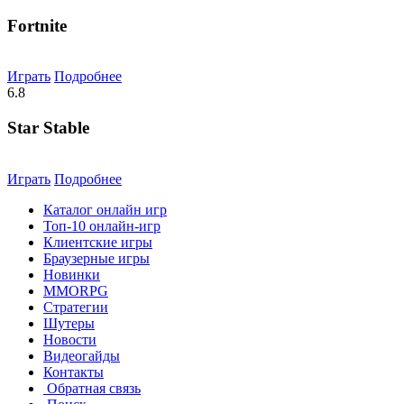
Fortnite
Играть
Подробнее
6.8
Star Stable
Играть
Подробнее
Каталог онлайн игр
Топ-10 онлайн-игр
Клиентские игры
Браузерные игры
Новинки
MMORPG
Стратегии
Шутеры
Новости
Видеогайды
Контакты
Обратная связь