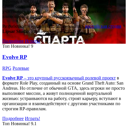
Африки, а частная военная компания «Спарта» берётся за
самые опасные контракты. Игроку предстоит не только
участвовать в боях, но и принимать стратегические решения,
влияющие на развитие конфликта.
Разработкой и изданием игры занималась
российская студия
Lipsar Studio
. Релиз состоялся в 2025 году.
Подробнее
Играть!
Топ
Новинка!
9
Evolve RP
RPG
Ролевые
Evolve RP
– это крупный русскоязычный
ролевой проект
в
формате Role Play, созданный на основе Grand Theft Auto: San
Andreas. Но отличие от обычной GTA, здесь игроки не просто
выполняют миссии, а живут полноценной виртуальной
жизнью: устраиваются на работу, строят карьеру, вступают в
организации и взаимодействуют с другими участниками по
строгим RP-правилам.
Подробнее
Играть!
Топ
Новинка!
9.1