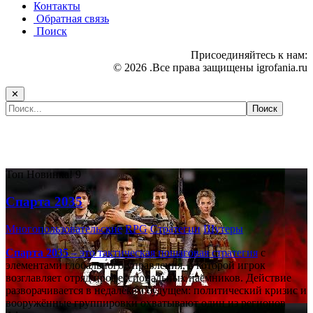
Контакты
Обратная связь
Поиск
Присоединяйтесь к нам:
© 2026 .Все права защищены igrofania.ru
✕
Самые популярные игры сегодня:
Топ
Новинка!
9
Спарта 2035
Многопользовательские
RPG
Стратегии
Шутеры
Спарта 2035
– это тактическая
пошаговая стратегия
с
элементами глобального управления, в которой игрок
возглавляет отряд профессиональных наёмников. Действие
разворачивается в недалёком будущем: политический кризис и
вооружённые группировки охватывают один из регионов