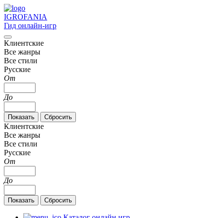
IGRO
FANIA
Гид онлайн-игр
Клиентские
Все жанры
Все стили
Русские
От
До
Клиентские
Все жанры
Все стили
Русские
От
До
Каталог онлайн игр