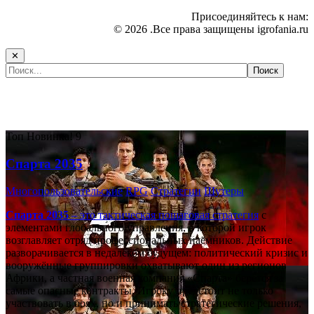
Присоединяйтесь к нам:
© 2026 .Все права защищены igrofania.ru
✕
Самые популярные игры сегодня:
Топ
Новинка!
9
Спарта 2035
Многопользовательские
RPG
Стратегии
Шутеры
Спарта 2035
– это тактическая
пошаговая стратегия
с
элементами глобального управления, в которой игрок
возглавляет отряд профессиональных наёмников. Действие
разворачивается в недалёком будущем: политический кризис и
вооружённые группировки охватывают один из регионов
Африки, а частная военная компания «Спарта» берётся за
самые опасные контракты. Игроку предстоит не только
участвовать в боях, но и принимать стратегические решения,