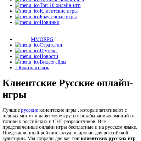
Топ-10 онлайн-игр
Клиентские игры
Браузерные игры
Новинки
MMORPG
Стратегии
Шутеры
Новости
Видеогайды
Обратная связь
Клиентские Русские онлайн-
игры
Лучшие
русские
клиентские игры , которые затягивают с
первых минут и дарят море крутых незабываемых эмоций от
топовых российских и СНГ разработчиков. Все
представленные онлайн игры бесплатные и на русском языке.
Представленный рейтинг актуализирован для российской
аудитории. Мы собрали для вас
топ клиентских русских игр