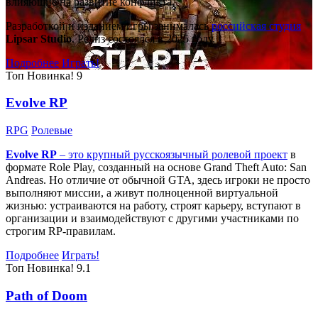
влияющие на развитие конфликта.
Разработкой и изданием игры занималась
российская студия
Lipsar Studio
. Релиз состоялся в 2025 году.
Подробнее
Играть!
Топ
Новинка!
9
Evolve RP
RPG
Ролевые
Evolve RP
– это крупный русскоязычный
ролевой проект
в
формате Role Play, созданный на основе Grand Theft Auto: San
Andreas. Но отличие от обычной GTA, здесь игроки не просто
выполняют миссии, а живут полноценной виртуальной
жизнью: устраиваются на работу, строят карьеру, вступают в
организации и взаимодействуют с другими участниками по
строгим RP-правилам.
Подробнее
Играть!
Топ
Новинка!
9.1
Path of Doom