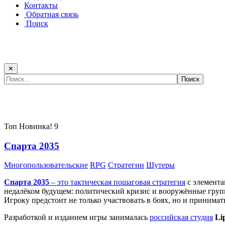
Контакты
Обратная связь
Поиск
✕
Самые популярные игры сегодня:
Топ
Новинка!
9
Спарта 2035
Многопользовательские
RPG
Стратегии
Шутеры
Спарта 2035
– это тактическая
пошаговая стратегия
с элемента
недалёком будущем: политический кризис и вооружённые групп
Игроку предстоит не только участвовать в боях, но и принима
Разработкой и изданием игры занималась
российская студия
Li