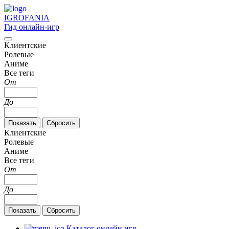
IGRO
FANIA
Гид онлайн-игр
Клиентские
Ролевые
Аниме
Все теги
От
До
Клиентские
Ролевые
Аниме
Все теги
От
До
Каталог онлайн игр