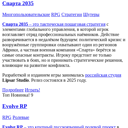
Спарта 2035
Многопользовательские
RPG
Стратегии
Шутеры
Спарта 2035
– это тактическая
пошаговая стратегия
с
элементами глобального управления, в которой игрок
возглавляет отряд профессиональных наёмников. Действие
разворачивается в недалёком будущем: политический кризис и
вооружённые группировки охватывают один из регионов
Африки, а частная военная компания «Спарта» берётся за
самые опасные контракты. Игроку предстоит не только
участвовать в боях, но и принимать стратегические решения,
влияющие на развитие конфликта.
Разработкой и изданием игры занималась
российская студия
Lipsar Studio
. Релиз состоялся в 2025 году.
Подробнее
Играть!
Топ
Новинка!
9
Evolve RP
RPG
Ролевые
Evolve RP
– это крупный русскоязычный
ролевой проект
в