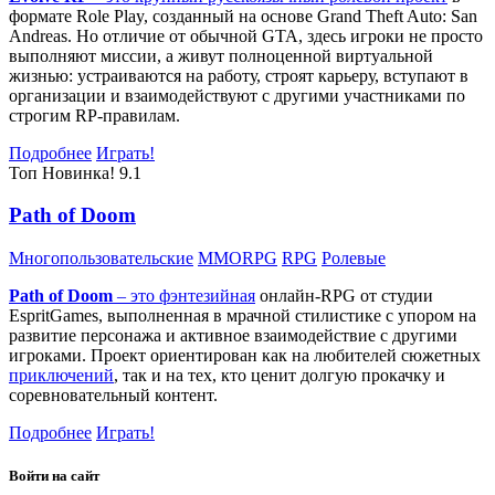
формате Role Play, созданный на основе Grand Theft Auto: San
Andreas. Но отличие от обычной GTA, здесь игроки не просто
выполняют миссии, а живут полноценной виртуальной
жизнью: устраиваются на работу, строят карьеру, вступают в
организации и взаимодействуют с другими участниками по
строгим RP-правилам.
Подробнее
Играть!
Топ
Новинка!
9.1
Path of Doom
Многопользовательские
MMORPG
RPG
Ролевые
Path of Doom
– это
фэнтезийная
онлайн-RPG от студии
EspritGames, выполненная в мрачной стилистике с упором на
развитие персонажа и активное взаимодействие с другими
игроками. Проект ориентирован как на любителей сюжетных
приключений
, так и на тех, кто ценит долгую прокачку и
соревновательный контент.
Подробнее
Играть!
Войти на сайт