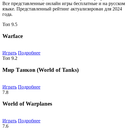
Все представленные онлайн игры бесплатные и на русском
языке. Представленный рейтинг актуализирован для 2024
года.
Топ
9.5
Warface
Играть
Подробнее
Топ
9.2
Мир Танков (World of Tanks)
Играть
Подробнее
7.8
World of Warplanes
Играть
Подробнее
7.6