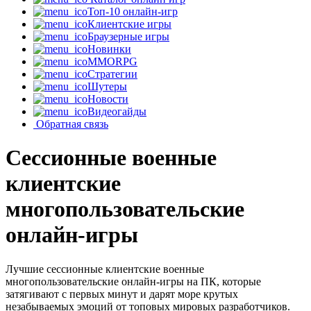
Топ-10 онлайн-игр
Клиентские игры
Браузерные игры
Новинки
MMORPG
Стратегии
Шутеры
Новости
Видеогайды
Обратная связь
Сессионные военные
клиентские
многопользовательские
онлайн-игры
Лучшие сессионные клиентские военные
многопользовательские онлайн-игры на ПК, которые
затягивают с первых минут и дарят море крутых
незабываемых эмоций от топовых мировых разработчиков.