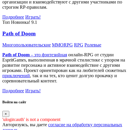
организации и взаимодействуют с другими участниками по
строгим RP-правилам.
Подробнее
Играть!
Топ
Новинка!
9.1
Path of Doom
Многопользовательские
MMORPG
RPG
Ролевые
Path of Doom
– это
фэнтезийная
онлайн-RPG от студии
EspritGames, выполненная в мрачной стилистике с упором на
развитие персонажа и активное взаимодействие с другими
игроками. Проект ориентирован как на любителей сюжетных
приключений
, так и на тех, кто ценит долгую прокачку и
соревновательный контент.
Подробнее
Играть!
Войти на сайт
×
'ulogin:auth' is not a component
Авторизуясь, вы даете
согласие на обработку персональных
данных
.