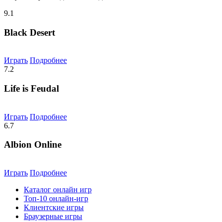
9.1
Black Desert
Играть
Подробнее
7.2
Life is Feudal
Играть
Подробнее
6.7
Albion Online
Играть
Подробнее
Каталог онлайн игр
Топ-10 онлайн-игр
Клиентские игры
Браузерные игры