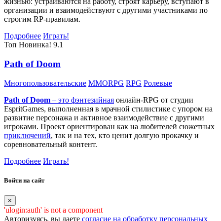
жизнью: устраиваются на работу, строят карьеру, вступают в
организации и взаимодействуют с другими участниками по
строгим RP-правилам.
Подробнее
Играть!
Топ
Новинка!
9.1
Path of Doom
Многопользовательские
MMORPG
RPG
Ролевые
Path of Doom
– это
фэнтезийная
онлайн-RPG от студии
EspritGames, выполненная в мрачной стилистике с упором на
развитие персонажа и активное взаимодействие с другими
игроками. Проект ориентирован как на любителей сюжетных
приключений
, так и на тех, кто ценит долгую прокачку и
соревновательный контент.
Подробнее
Играть!
Войти на сайт
×
'ulogin:auth' is not a component
Авторизуясь, вы даете
согласие на обработку персональных