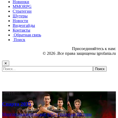
Новинки
MMORPG
Стратегии
Шутеры
Новости
Видеогайды
Контакты
Обратная связь
Поиск
Присоединяйтесь к нам:
© 2026 .Все права защищены igrofania.ru
✕
Самые популярные игры сегодня:
Топ
Новинка!
9
Спарта 2035
Многопользовательские
RPG
Стратегии
Шутеры