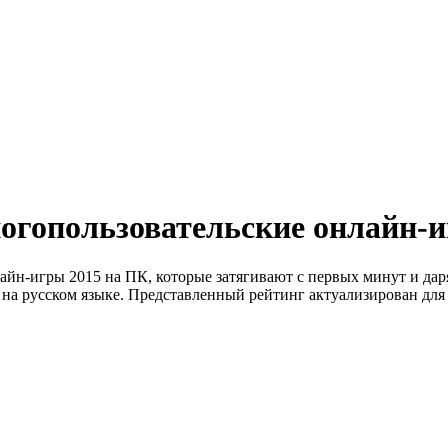
огопользовательские онлайн-и
айн-игры 2015 на ПК, которые затягивают с первых минут и да
на русском языке. Представленный рейтинг актуализирован для 