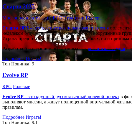
Спарта 2035
Многопользовательские
RPG
Стратегии
Шутеры
Спарта 2035
– это тактическая
пошаговая стратегия
с элемента
недалёком будущем: политический кризис и вооружённые групп
Игроку предстоит не только участвовать в боях, но и принима
Разработкой и изданием игры занималась
российская студия
Li
Подробнее
Играть!
Топ
Новинка!
9
Evolve RP
RPG
Ролевые
Evolve RP
– это крупный русскоязычный
ролевой проект
в фор
выполняют миссии, а живут полноценной виртуальной жизнью: 
правилам.
Подробнее
Играть!
Топ
Новинка!
9.1