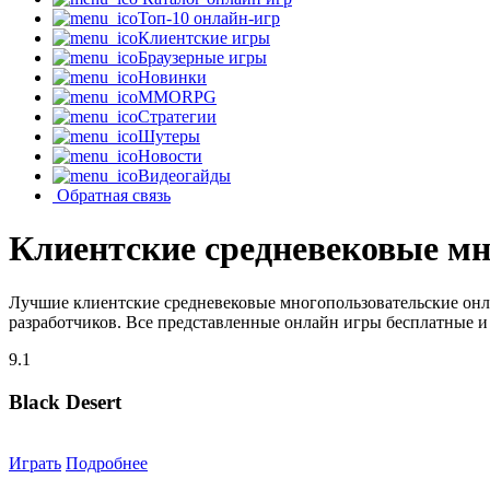
Топ-10 онлайн-игр
Клиентские игры
Браузерные игры
Новинки
MMORPG
Стратегии
Шутеры
Новости
Видеогайды
Обратная связь
Клиентские средневековые мн
Лучшие клиентские средневековые многопользовательские онл
разработчиков. Все представленные онлайн игры бесплатные и 
9.1
Black Desert
Играть
Подробнее