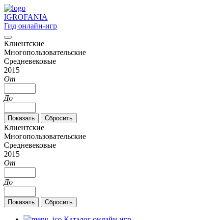
IGRO
FANIA
Гид онлайн-игр
Клиентские
Многопользовательские
Средневековые
2015
От
До
Клиентские
Многопользовательские
Средневековые
2015
От
До
Каталог онлайн игр