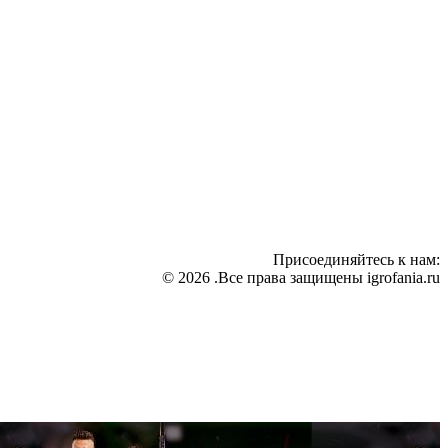
Присоединяйтесь к нам:
© 2026 .Все права защищены igrofania.ru