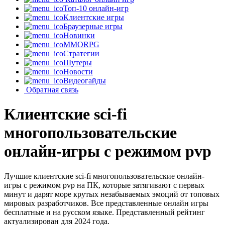
Топ-10 онлайн-игр
Клиентские игры
Браузерные игры
Новинки
MMORPG
Стратегии
Шутеры
Новости
Видеогайды
Обратная связь
Клиентские sci-fi
многопользовательские
онлайн-игры с режимом pvp
Лучшие клиентские sci-fi многопользовательские онлайн-
игры с режимом pvp на ПК, которые затягивают с первых
минут и дарят море крутых незабываемых эмоций от топовых
мировых разработчиков. Все представленные онлайн игры
бесплатные и на русском языке. Представленный рейтинг
актуализирован для 2024 года.