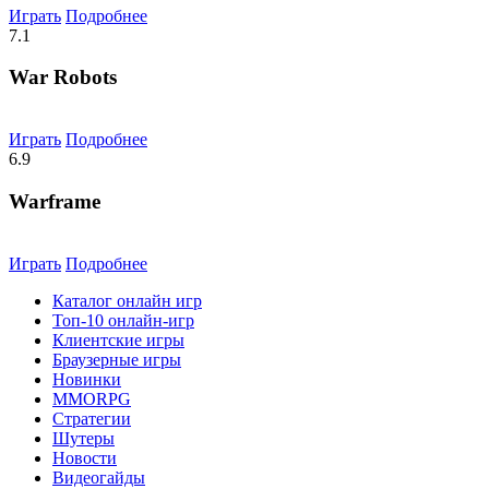
Играть
Подробнее
7.1
War Robots
Играть
Подробнее
6.9
Warframe
Играть
Подробнее
Каталог онлайн игр
Топ-10 онлайн-игр
Клиентские игры
Браузерные игры
Новинки
MMORPG
Стратегии
Шутеры
Новости
Видеогайды