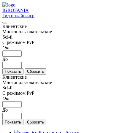
IGRO
FANIA
Гид онлайн-игр
Клиентские
Многопользовательские
Sci-fi
С режимом PvP
От
До
Клиентские
Многопользовательские
Sci-fi
С режимом PvP
От
До
Каталог онлайн игр