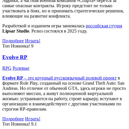
Африки, а частная военная компания «Спарта» берётся за
самые опасные контракты. Игроку предстоит не только
участвовать в боях, но и принимать стратегические решения,
влияющие на развитие конфликта.
Разработкой и изданием игры занималась
российская студия
Lipsar Studio
. Релиз состоялся в 2025 году.
Подробнее
Играть!
Топ
Новинка!
9
Evolve RP
RPG
Ролевые
Evolve RP
– это крупный русскоязычный
ролевой проект
в
формате Role Play, созданный на основе Grand Theft Auto: San
Andreas. Но отличие от обычной GTA, здесь игроки не просто
выполняют миссии, а живут полноценной виртуальной
жизнью: устраиваются на работу, строят карьеру, вступают в
организации и взаимодействуют с другими участниками по
строгим RP-правилам.
Подробнее
Играть!
Топ
Новинка!
9.1