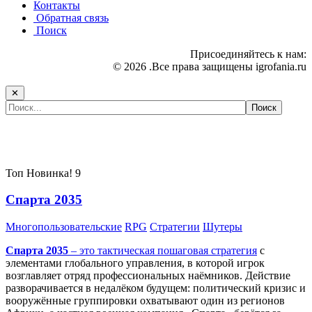
Контакты
Обратная связь
Поиск
Присоединяйтесь к нам:
© 2026 .Все права защищены igrofania.ru
✕
Самые популярные игры сегодня:
Топ
Новинка!
9
Спарта 2035
Многопользовательские
RPG
Стратегии
Шутеры
Спарта 2035
– это тактическая
пошаговая стратегия
с
элементами глобального управления, в которой игрок
возглавляет отряд профессиональных наёмников. Действие
разворачивается в недалёком будущем: политический кризис и
вооружённые группировки охватывают один из регионов