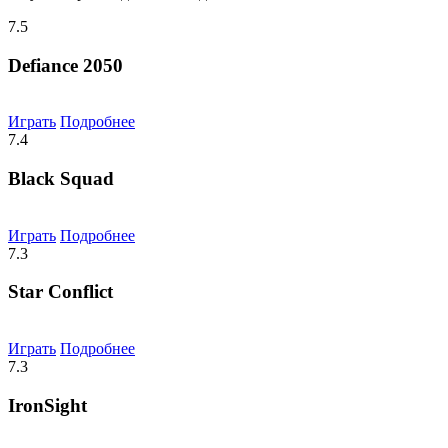
7.5
Defiance 2050
Играть
Подробнее
7.4
Black Squad
Играть
Подробнее
7.3
Star Conflict
Играть
Подробнее
7.3
IronSight