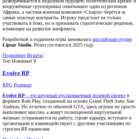
разворачивается в недалёком будущем: политический кризис и
вооружённые группировки охватывают один из регионов
Африки, а частная военная компания «Спарта» берётся за
самые опасные контракты. Игроку предстоит не только
участвовать в боях, но и принимать стратегические решения,
влияющие на развитие конфликта.
Разработкой и изданием игры занималась
российская студия
Lipsar Studio
. Релиз состоялся в 2025 году.
Подробнее
Играть!
Топ
Новинка!
9
Evolve RP
RPG
Ролевые
Evolve RP
– это крупный русскоязычный
ролевой проект
в
формате Role Play, созданный на основе Grand Theft Auto: San
Andreas. Но отличие от обычной GTA, здесь игроки не просто
выполняют миссии, а живут полноценной виртуальной
жизнью: устраиваются на работу, строят карьеру, вступают в
организации и взаимодействуют с другими участниками по
строгим RP-правилам.