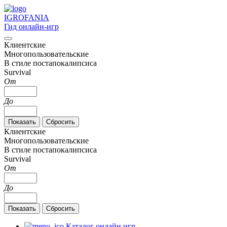
IGRO
FANIA
Гид онлайн-игр
Клиентские
Многопользовательские
В стиле постапокалипсиса
Survival
От
До
Клиентские
Многопользовательские
В стиле постапокалипсиса
Survival
От
До
Каталог онлайн игр