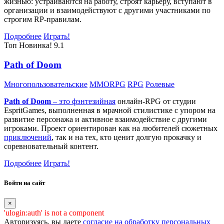
жизнью: устраиваются на работу, строят карьеру, вступают в
организации и взаимодействуют с другими участниками по
строгим RP-правилам.
Подробнее
Играть!
Топ
Новинка!
9.1
Path of Doom
Многопользовательские
MMORPG
RPG
Ролевые
Path of Doom
– это
фэнтезийная
онлайн-RPG от студии
EspritGames, выполненная в мрачной стилистике с упором на
развитие персонажа и активное взаимодействие с другими
игроками. Проект ориентирован как на любителей сюжетных
приключений
, так и на тех, кто ценит долгую прокачку и
соревновательный контент.
Подробнее
Играть!
Войти на сайт
×
'ulogin:auth' is not a component
Авторизуясь, вы даете
согласие на обработку персональных