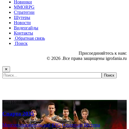
Новинки
MMORPG
Стратегии
Шутеры
Новости
Видеогайды
Контакты
Обратная связь
Поиск
Присоединяйтесь к нам:
© 2026 .Все права защищены igrofania.ru
✕
Самые популярные игры сегодня:
Топ
Новинка!
9
Спарта 2035
Многопользовательские
RPG
Стратегии
Шутеры