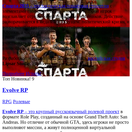
Спарта 2035
– это тактическая
пошаговая стратегия
с
элементами глобального управления, в которой игрок
возглавляет отряд профессиональных наёмников. Действие
разворачивается в недалёком будущем: политический кризис и
вооружённые группировки охватывают один из регионов
Африки, а частная военная компания «Спарта» берётся за
самые опасные контракты. Игроку предстоит не только
участвовать в боях, но и принимать стратегические решения,
влияющие на развитие конфликта.
Разработкой и изданием игры занималась
российская студия
Lipsar Studio
. Релиз состоялся в 2025 году.
Подробнее
Играть!
Топ
Новинка!
9
Evolve RP
RPG
Ролевые
Evolve RP
– это крупный русскоязычный
ролевой проект
в
формате Role Play, созданный на основе Grand Theft Auto: San
Andreas. Но отличие от обычной GTA, здесь игроки не просто
выполняют миссии, а живут полноценной виртуальной