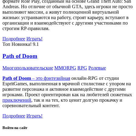
формате Role Play, созданный на основе Grand Theft Auto: San
Andreas. Но отличие от обычной GTA, здесь игроки не просто
выполняют миссии, а живут полноценной виртуальной
жизнью: устраиваются на работу, строят карьеру, вступают в
организации и взаимодействуют с другими участниками по
строгим RP-правилам.
Подробнее
Играть!
Топ
Новинка!
9.1
Path of Doom
Многопользовательские
MMORPG
RPG
Ролевые
Path of Doom
– это
фэнтезийная
онлайн-RPG от студии
EspritGames, выполненная в мрачной стилистике с упором на
развитие персонажа и активное взаимодействие с другими
игроками. Проект ориентирован как на любителей сюжетных
приключений
, так и на тех, кто ценит долгую прокачку и
соревновательный контент.
Подробнее
Играть!
Войти на сайт