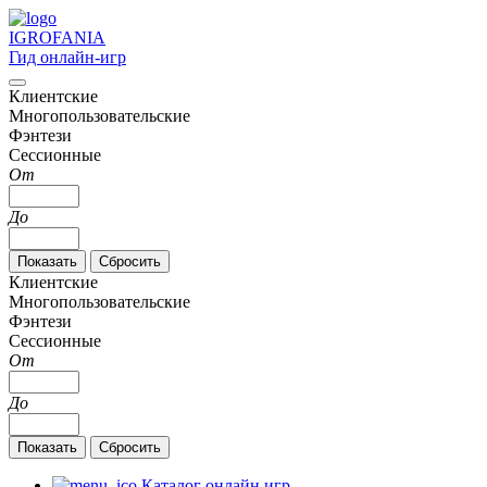
IGRO
FANIA
Гид онлайн-игр
Клиентские
Многопользовательские
Фэнтези
Сессионные
От
До
Клиентские
Многопользовательские
Фэнтези
Сессионные
От
До
Каталог онлайн игр