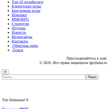
Топ-10 онлайн-игр
Клиентские игры
Браузерные игры
Новинки
MMORPG
Стратегии
Шутеры
Новости
Видеогайды
Контакты
Обратная связь
Поиск
Присоединяйтесь к нам:
© 2026 .Все права защищены igrofania.ru
✕
Самые популярные игры сегодня:
Топ
Новинка!
9