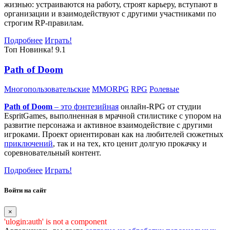
жизнью: устраиваются на работу, строят карьеру, вступают в
организации и взаимодействуют с другими участниками по
строгим RP-правилам.
Подробнее
Играть!
Топ
Новинка!
9.1
Path of Doom
Многопользовательские
MMORPG
RPG
Ролевые
Path of Doom
– это
фэнтезийная
онлайн-RPG от студии
EspritGames, выполненная в мрачной стилистике с упором на
развитие персонажа и активное взаимодействие с другими
игроками. Проект ориентирован как на любителей сюжетных
приключений
, так и на тех, кто ценит долгую прокачку и
соревновательный контент.
Подробнее
Играть!
Войти на сайт
×
'ulogin:auth' is not a component