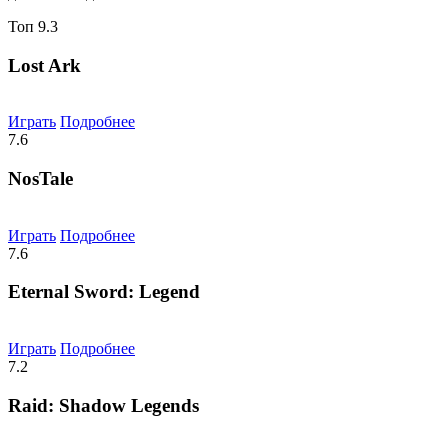
Топ
9.3
Lost Ark
Играть
Подробнее
7.6
NosTale
Играть
Подробнее
7.6
Eternal Sword: Legend
Играть
Подробнее
7.2
Raid: Shadow Legends