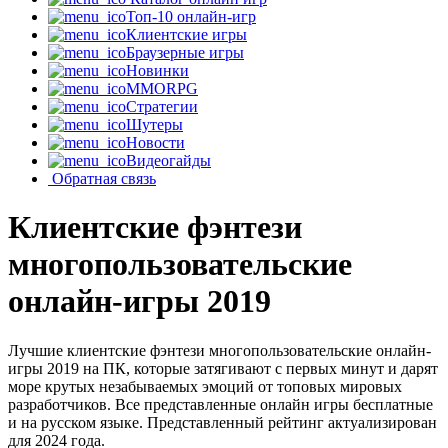
Топ-10 онлайн-игр
Клиентские игры
Браузерные игры
Новинки
MMORPG
Стратегии
Шутеры
Новости
Видеогайды
Обратная связь
Клиентские фэнтези
многопользовательские
онлайн-игры 2019
Лучшие клиентские фэнтези многопользовательские онлайн-
игры 2019 на ПК, которые затягивают с первых минут и дарят
море крутых незабываемых эмоций от топовых мировых
разработчиков. Все представленные онлайн игры бесплатные
и на русском языке. Представленный рейтинг актуализирован
для 2024 года.