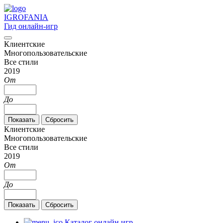
IGRO
FANIA
Гид онлайн-игр
Клиентские
Многопользовательские
Все стили
2019
От
До
Клиентские
Многопользовательские
Все стили
2019
От
До
Каталог онлайн игр