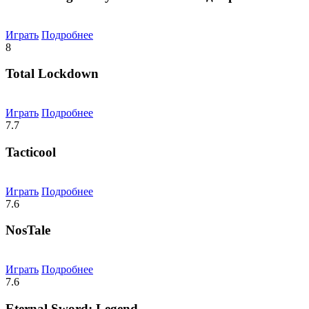
Играть
Подробнее
8
Total Lockdown
Играть
Подробнее
7.7
Tacticool
Играть
Подробнее
7.6
NosTale
Играть
Подробнее
7.6
Eternal Sword: Legend