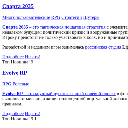
Спарта 2035
Многопользовательские
RPG
Стратегии
Шутеры
Спарта 2035
– это тактическая
пошаговая стратегия
с элемента
недалёком будущем: политический кризис и вооружённые групп
Игроку предстоит не только участвовать в боях, но и принима
Разработкой и изданием игры занималась
российская студия
Li
Подробнее
Играть!
Топ
Новинка!
9
Evolve RP
RPG
Ролевые
Evolve RP
– это крупный русскоязычный
ролевой проект
в фор
выполняют миссии, а живут полноценной виртуальной жизнью: 
правилам.
Подробнее
Играть!
Топ
Новинка!
9.1