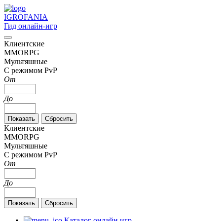
IGRO
FANIA
Гид онлайн-игр
Клиентские
MMORPG
Мультяшные
С режимом PvP
От
До
Клиентские
MMORPG
Мультяшные
С режимом PvP
От
До
Каталог онлайн игр