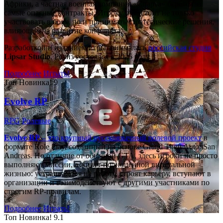
Африки, а частная военная компания «Спарта» берётся за
самые опасные контракты. Игроку предстоит не только
участвовать в боях, но и принимать стратегические решения,
влияющие на развитие конфликта.
Разработкой и изданием игры занималась
российская студия
Lipsar Studio
. Релиз состоялся в 2025 году.
Подробнее
Играть!
Топ
Новинка!
9
Evolve RP
RPG
Ролевые
Evolve RP
– это крупный русскоязычный
ролевой проект
в
формате Role Play, созданный на основе Grand Theft Auto: San
Andreas. Но отличие от обычной GTA, здесь игроки не просто
выполняют миссии, а живут полноценной виртуальной
жизнью: устраиваются на работу, строят карьеру, вступают в
организации и взаимодействуют с другими участниками по
строгим RP-правилам.
Подробнее
Играть!
Топ
Новинка!
9.1