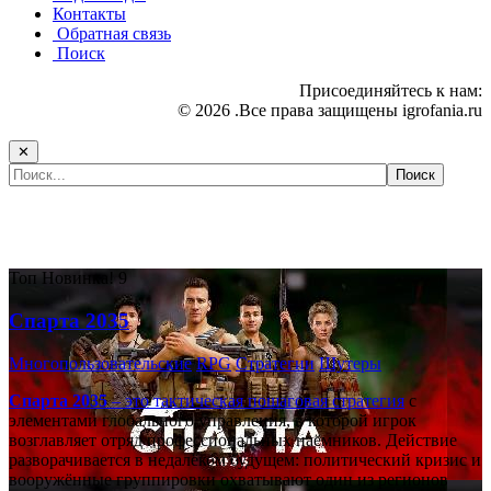
Контакты
Обратная связь
Поиск
Присоединяйтесь к нам:
© 2026 .Все права защищены igrofania.ru
✕
Самые популярные игры сегодня:
Топ
Новинка!
9
Спарта 2035
Многопользовательские
RPG
Стратегии
Шутеры
Спарта 2035
– это тактическая
пошаговая стратегия
с
элементами глобального управления, в которой игрок
возглавляет отряд профессиональных наёмников. Действие
разворачивается в недалёком будущем: политический кризис и
вооружённые группировки охватывают один из регионов