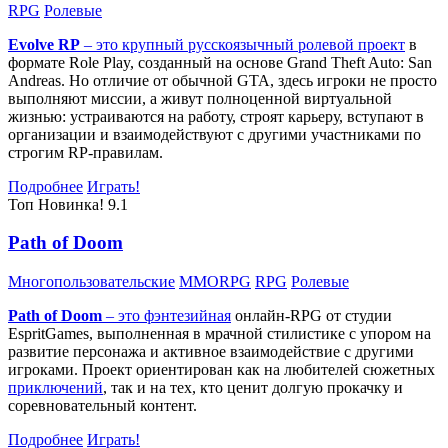
RPG
Ролевые
Evolve RP
– это крупный русскоязычный
ролевой проект
в
формате Role Play, созданный на основе Grand Theft Auto: San
Andreas. Но отличие от обычной GTA, здесь игроки не просто
выполняют миссии, а живут полноценной виртуальной
жизнью: устраиваются на работу, строят карьеру, вступают в
организации и взаимодействуют с другими участниками по
строгим RP-правилам.
Подробнее
Играть!
Топ
Новинка!
9.1
Path of Doom
Многопользовательские
MMORPG
RPG
Ролевые
Path of Doom
– это
фэнтезийная
онлайн-RPG от студии
EspritGames, выполненная в мрачной стилистике с упором на
развитие персонажа и активное взаимодействие с другими
игроками. Проект ориентирован как на любителей сюжетных
приключений
, так и на тех, кто ценит долгую прокачку и
соревновательный контент.
Подробнее
Играть!