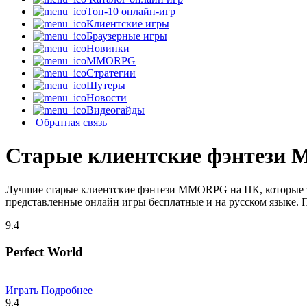
Топ-10 онлайн-игр
Клиентские игры
Браузерные игры
Новинки
MMORPG
Стратегии
Шутеры
Новости
Видеогайды
Обратная связь
Старые клиентские фэнтез
Лучшие старые клиентские фэнтези MMORPG на ПК, которые за
представленные онлайн игры бесплатные и на русском языке. 
9.4
Perfect World
Играть
Подробнее
9.4