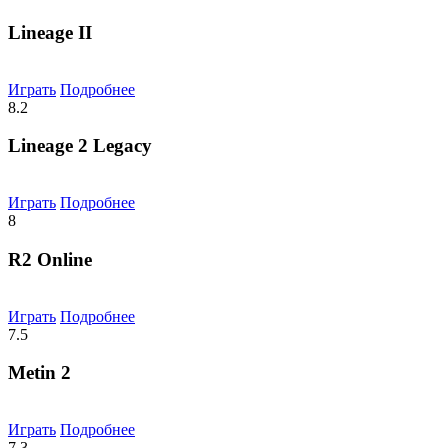
Lineage II
Играть
Подробнее
8.2
Lineage 2 Legacy
Играть
Подробнее
8
R2 Online
Играть
Подробнее
7.5
Metin 2
Играть
Подробнее
7.3