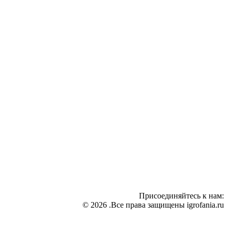
Присоединяйтесь к нам:
© 2026 .Все права защищены igrofania.ru