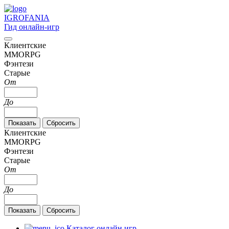
IGRO
FANIA
Гид онлайн-игр
Клиентские
MMORPG
Фэнтези
Старые
От
До
Клиентские
MMORPG
Фэнтези
Старые
От
До
Каталог онлайн игр