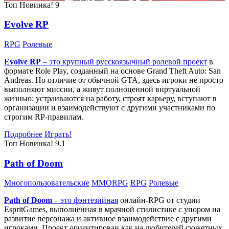
Топ
Новинка!
9
Evolve RP
RPG
Ролевые
Evolve RP
– это крупный русскоязычный
ролевой проект
в
формате Role Play, созданный на основе Grand Theft Auto: San
Andreas. Но отличие от обычной GTA, здесь игроки не просто
выполняют миссии, а живут полноценной виртуальной
жизнью: устраиваются на работу, строят карьеру, вступают в
организации и взаимодействуют с другими участниками по
строгим RP-правилам.
Подробнее
Играть!
Топ
Новинка!
9.1
Path of Doom
Многопользовательские
MMORPG
RPG
Ролевые
Path of Doom
– это
фэнтезийная
онлайн-RPG от студии
EspritGames, выполненная в мрачной стилистике с упором на
развитие персонажа и активное взаимодействие с другими
игроками. Проект ориентирован как на любителей сюжетных