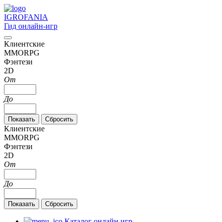
IGRO
FANIA
Гид онлайн-игр
Клиентские
MMORPG
Фэнтези
2D
От
До
Клиентские
MMORPG
Фэнтези
2D
От
До
Каталог онлайн игр