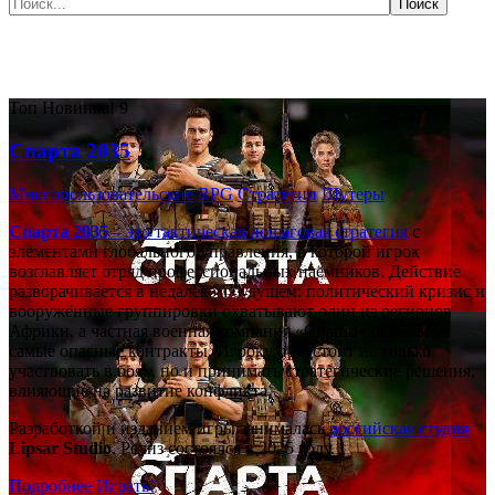
Самые популярные игры сегодня:
Топ
Новинка!
9
Спарта 2035
Многопользовательские
RPG
Стратегии
Шутеры
Спарта 2035
– это тактическая
пошаговая стратегия
с
элементами глобального управления, в которой игрок
возглавляет отряд профессиональных наёмников. Действие
разворачивается в недалёком будущем: политический кризис и
вооружённые группировки охватывают один из регионов
Африки, а частная военная компания «Спарта» берётся за
самые опасные контракты. Игроку предстоит не только
участвовать в боях, но и принимать стратегические решения,
влияющие на развитие конфликта.
Разработкой и изданием игры занималась
российская студия
Lipsar Studio
. Релиз состоялся в 2025 году.
Подробнее
Играть!