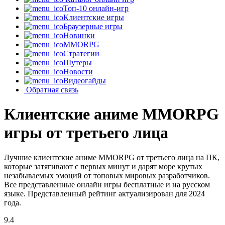
Топ-10 онлайн-игр
Клиентские игры
Браузерные игры
Новинки
MMORPG
Стратегии
Шутеры
Новости
Видеогайды
Обратная связь
Клиентские аниме MMORPG
игры от третьего лица
Лучшие клиентские аниме MMORPG от третьего лица на ПК,
которые затягивают с первых минут и дарят море крутых
незабываемых эмоций от топовых мировых разработчиков.
Все представленные онлайн игры бесплатные и на русском
языке. Представленный рейтинг актуализирован для 2024
года.
9.4