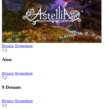
Играть
Подробнее
7.3
Aion
Играть
Подробнее
7.2
9 Dreams
Играть
Подробнее
5.1