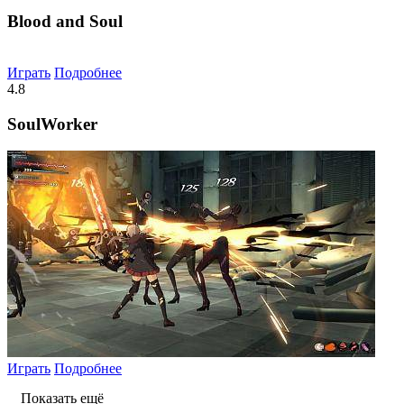
Blood and Soul
Играть
Подробнее
4.8
SoulWorker
Играть
Подробнее
Показать ещё