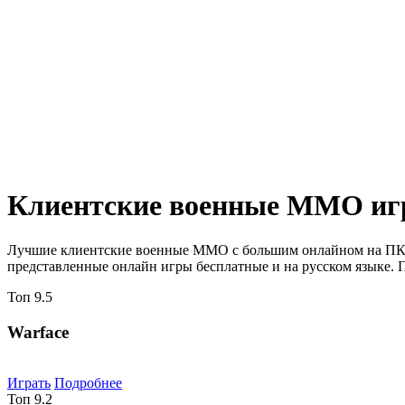
Клиентские военные MMO иг
Лучшие клиентские военные MMO с большим онлайном на ПК, к
представленные онлайн игры бесплатные и на русском языке. 
Топ
9.5
Warface
Играть
Подробнее
Топ
9.2