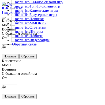
Каталог онлайн игр
Топ-10 онлайн-игр
IGRO
FANIA
Клиентские игры
Гид онлайн-игр
Браузерные игры
Новинки
Клиентские
MMORPG
MMO
Стратегии
Военные
Шутеры
С большим онлайном
Новости
От
Видеогайды
Обратная связь
До
Клиентские
MMO
Военные
С большим онлайном
От
До