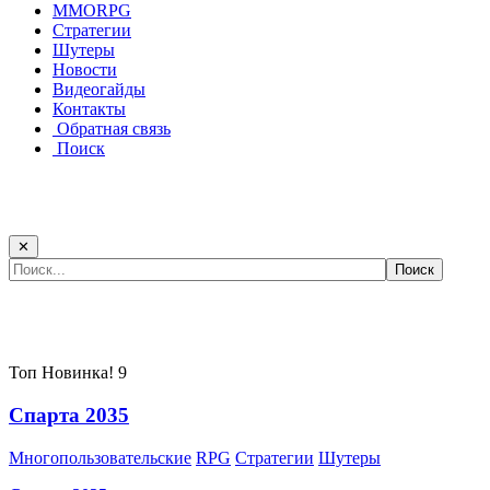
MMORPG
Стратегии
Шутеры
Новости
Видеогайды
Контакты
Обратная связь
Поиск
✕
Самые популярные игры сегодня:
Топ
Новинка!
9
Спарта 2035
Многопользовательские
RPG
Стратегии
Шутеры