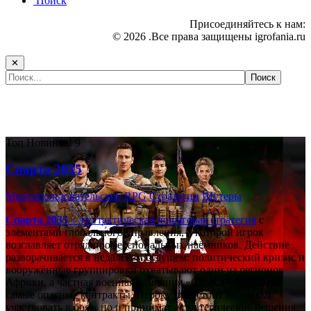
Поиск
Присоединяйтесь к нам:
© 2026 .Все права защищены igrofania.ru
✕
Самые популярные игры сегодня:
Топ
Новинка!
9
Спарта 2035
Многопользовательские
RPG
Стратегии
Шутеры
Спарта 2035
– это тактическая
пошаговая стратегия
с
элементами глобального управления, в которой игрок
возглавляет отряд профессиональных наёмников. Действие
разворачивается в недалёком будущем: политический кризис и
вооружённые группировки охватывают один из регионов
Африки, а частная военная компания «Спарта» берётся за
самые опасные контракты. Игроку предстоит не только
участвовать в боях, но и принимать стратегические решения,