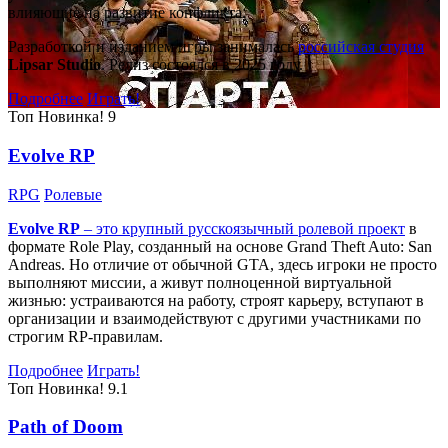
влияющие на развитие конфликта.
Разработкой и изданием игры занималась
российская студия
Lipsar Studio
. Релиз состоялся в 2025 году.
Подробнее
Играть!
Топ
Новинка!
9
Evolve RP
RPG
Ролевые
Evolve RP
– это крупный русскоязычный
ролевой проект
в
формате Role Play, созданный на основе Grand Theft Auto: San
Andreas. Но отличие от обычной GTA, здесь игроки не просто
выполняют миссии, а живут полноценной виртуальной
жизнью: устраиваются на работу, строят карьеру, вступают в
организации и взаимодействуют с другими участниками по
строгим RP-правилам.
Подробнее
Играть!
Топ
Новинка!
9.1
Path of Doom