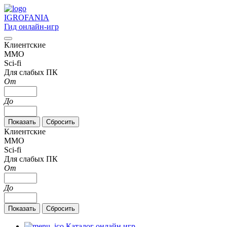
IGRO
FANIA
Гид онлайн-игр
Клиентские
MMO
Sci-fi
Для слабых ПК
От
До
Клиентские
MMO
Sci-fi
Для слабых ПК
От
До
Каталог онлайн игр