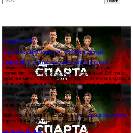
Самые популярные игры сегодня:
Топ
Новинка!
9
Спарта 2035
Многопользовательские
RPG
Стратегии
Шутеры
Спарта 2035
– это тактическая
пошаговая стратегия
с
элементами глобального управления, в которой игрок
возглавляет отряд профессиональных наёмников. Действие
разворачивается в недалёком будущем: политический кризис и
вооружённые группировки охватывают один из регионов
Африки, а частная военная компания «Спарта» берётся за
самые опасные контракты. Игроку предстоит не только
участвовать в боях, но и принимать стратегические решения,
влияющие на развитие конфликта.
Разработкой и изданием игры занималась
российская студия
Lipsar Studio
. Релиз состоялся в 2025 году.
Подробнее
Играть!