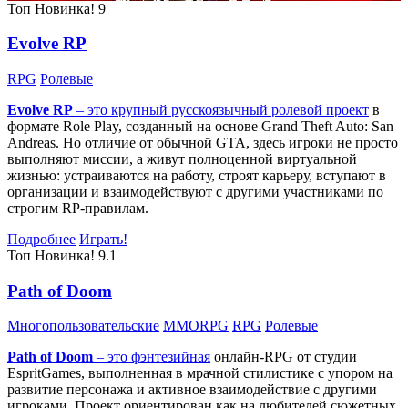
Топ
Новинка!
9
Evolve RP
RPG
Ролевые
Evolve RP
– это крупный русскоязычный
ролевой проект
в
формате Role Play, созданный на основе Grand Theft Auto: San
Andreas. Но отличие от обычной GTA, здесь игроки не просто
выполняют миссии, а живут полноценной виртуальной
жизнью: устраиваются на работу, строят карьеру, вступают в
организации и взаимодействуют с другими участниками по
строгим RP-правилам.
Подробнее
Играть!
Топ
Новинка!
9.1
Path of Doom
Многопользовательские
MMORPG
RPG
Ролевые
Path of Doom
– это
фэнтезийная
онлайн-RPG от студии
EspritGames, выполненная в мрачной стилистике с упором на
развитие персонажа и активное взаимодействие с другими
игроками. Проект ориентирован как на любителей сюжетных