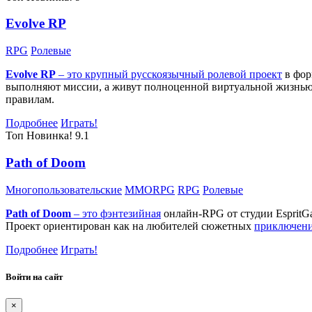
Evolve RP
RPG
Ролевые
Evolve RP
– это крупный русскоязычный
ролевой проект
в фор
выполняют миссии, а живут полноценной виртуальной жизнью: 
правилам.
Подробнее
Играть!
Топ
Новинка!
9.1
Path of Doom
Многопользовательские
MMORPG
RPG
Ролевые
Path of Doom
– это
фэнтезийная
онлайн-RPG от студии EspritG
Проект ориентирован как на любителей сюжетных
приключен
Подробнее
Играть!
Войти на сайт
×