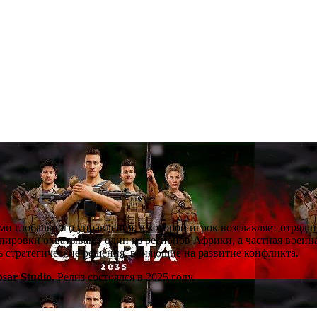
ми глобального управления, в которой игрок возглавляет отряд 
ировки охватывают один из регионов Африки, а частная военна
ть стратегические решения, влияющие на развитие конфликта.
psar Studio
. Релиз состоялся в 2025 году.