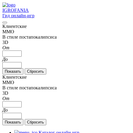
IGRO
FANIA
Гид онлайн-игр
Клиентские
MMO
В стиле постапокалипсиса
3D
От
До
Клиентские
MMO
В стиле постапокалипсиса
3D
От
До
Каталог онлайн игр