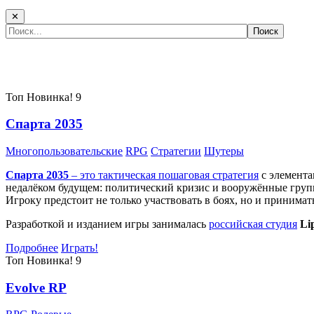
✕
Самые популярные игры сегодня:
Топ
Новинка!
9
Спарта 2035
Многопользовательские
RPG
Стратегии
Шутеры
Спарта 2035
– это тактическая
пошаговая стратегия
с элемента
недалёком будущем: политический кризис и вооружённые групп
Игроку предстоит не только участвовать в боях, но и принима
Разработкой и изданием игры занималась
российская студия
Li
Подробнее
Играть!
Топ
Новинка!
9
Evolve RP