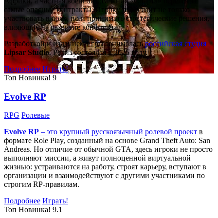
Африки, а частная военная компания «Спарта» берётся за
самые опасные контракты. Игроку предстоит не только
участвовать в боях, но и принимать стратегические решения,
влияющие на развитие конфликта.
Разработкой и изданием игры занималась
российская студия
Lipsar Studio
. Релиз состоялся в 2025 году.
Подробнее
Играть!
Топ
Новинка!
9
Evolve RP
RPG
Ролевые
Evolve RP
– это крупный русскоязычный
ролевой проект
в
формате Role Play, созданный на основе Grand Theft Auto: San
Andreas. Но отличие от обычной GTA, здесь игроки не просто
выполняют миссии, а живут полноценной виртуальной
жизнью: устраиваются на работу, строят карьеру, вступают в
организации и взаимодействуют с другими участниками по
строгим RP-правилам.
Подробнее
Играть!
Топ
Новинка!
9.1