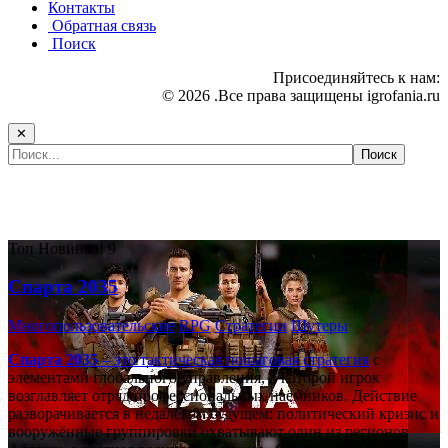
Контакты
Обратная связь
Поиск
Присоединяйтесь к нам:
© 2026 .Все права защищены igrofania.ru
✕
Самые популярные игры сегодня:
Топ
Новинка!
9
Спарта 2035
Многопользовательские
RPG
Стратегии
Шутеры
Спарта 2035
– это тактическая
пошаговая стратегия
с
элементами глобального управления, в которой игрок
возглавляет отряд профессиональных наёмников. Действие
разворачивается в недалёком будущем: политический кризис и
вооружённые группировки охватывают один из регионов