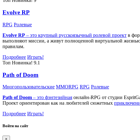
Топ
Новинка!
9
Evolve RP
RPG
Ролевые
Evolve RP
– это крупный русскоязычный
ролевой проект
в фор
выполняют миссии, а живут полноценной виртуальной жизнью: 
правилам.
Подробнее
Играть!
Топ
Новинка!
9.1
Path of Doom
Многопользовательские
MMORPG
RPG
Ролевые
Path of Doom
– это
фэнтезийная
онлайн-RPG от студии EspritG
Проект ориентирован как на любителей сюжетных
приключен
Подробнее
Играть!
Войти на сайт
×