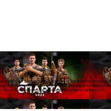
ми глобального управления, в которой игрок возглавляет отряд 
ировки охватывают один из регионов Африки, а частная военна
ть стратегические решения, влияющие на развитие конфликта.
psar Studio
. Релиз состоялся в 2025 году.