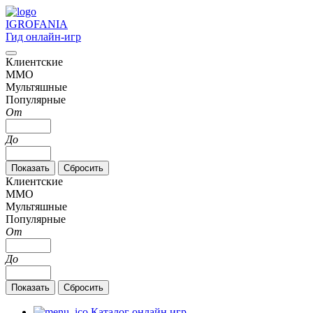
IGRO
FANIA
Гид онлайн-игр
Клиентские
MMO
Мультяшные
Популярные
От
До
Клиентские
MMO
Мультяшные
Популярные
От
До
Каталог онлайн игр