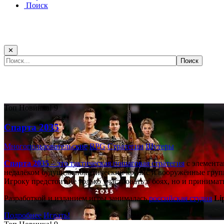
Поиск
✕
Самые популярные игры сегодня:
Топ
Новинка!
9
Спарта 2035
Многопользовательские
RPG
Стратегии
Шутеры
Спарта 2035
– это тактическая
пошаговая стратегия
с элемента
недалёком будущем: политический кризис и вооружённые групп
Игроку предстоит не только участвовать в боях, но и принима
Разработкой и изданием игры занималась
российская студия
Li
Подробнее
Играть!