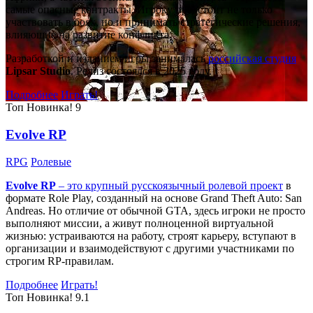
самые опасные контракты. Игроку предстоит не только
участвовать в боях, но и принимать стратегические решения,
влияющие на развитие конфликта.
Разработкой и изданием игры занималась
российская студия
Lipsar Studio
. Релиз состоялся в 2025 году.
Подробнее
Играть!
Топ
Новинка!
9
Evolve RP
RPG
Ролевые
Evolve RP
– это крупный русскоязычный
ролевой проект
в
формате Role Play, созданный на основе Grand Theft Auto: San
Andreas. Но отличие от обычной GTA, здесь игроки не просто
выполняют миссии, а живут полноценной виртуальной
жизнью: устраиваются на работу, строят карьеру, вступают в
организации и взаимодействуют с другими участниками по
строгим RP-правилам.
Подробнее
Играть!
Топ
Новинка!
9.1