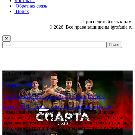
Контакты
Обратная связь
Поиск
Присоединяйтесь к нам:
© 2026 .Все права защищены igrofania.ru
✕
Самые популярные игры сегодня:
Топ
Новинка!
9
Спарта 2035
Многопользовательские
RPG
Стратегии
Шутеры
Спарта 2035
– это тактическая
пошаговая стратегия
с
элементами глобального управления, в которой игрок
возглавляет отряд профессиональных наёмников. Действие
разворачивается в недалёком будущем: политический кризис и
вооружённые группировки охватывают один из регионов
Африки, а частная военная компания «Спарта» берётся за