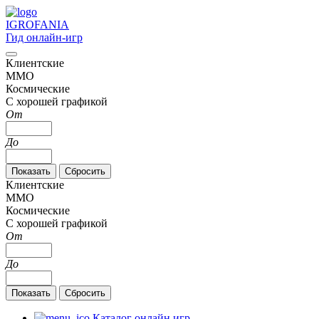
IGRO
FANIA
Гид онлайн-игр
Клиентские
MMO
Космические
С хорошей графикой
От
До
Клиентские
MMO
Космические
С хорошей графикой
От
До
Каталог онлайн игр