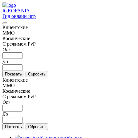
IGRO
FANIA
Гид онлайн-игр
Клиентские
MMO
Космические
С режимом PvP
От
До
Клиентские
MMO
Космические
С режимом PvP
От
До
Каталог онлайн игр