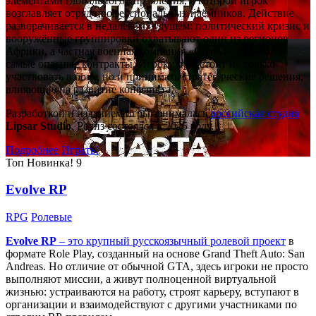
элементами глобального управления, в которой игрок
возглавляет отряд профессиональных наёмников. Действие
разворачивается в недалёком будущем: политический кризис и
вооружённые группировки охватывают один из регионов
Африки, а частная военная компания «Спарта» берётся за
самые опасные контракты. Игроку предстоит не только
участвовать в боях, но и принимать стратегические решения,
влияющие на развитие конфликта.
Разработкой и изданием игры занималась
российская студия
Lipsar Studio
. Релиз состоялся в 2025 году.
Подробнее
Играть!
Топ
Новинка!
9
Evolve RP
RPG
Ролевые
Evolve RP
– это крупный русскоязычный
ролевой проект
в
формате Role Play, созданный на основе Grand Theft Auto: San
Andreas. Но отличие от обычной GTA, здесь игроки не просто
выполняют миссии, а живут полноценной виртуальной
жизнью: устраиваются на работу, строят карьеру, вступают в
организации и взаимодействуют с другими участниками по