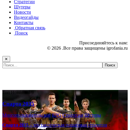
Стратегии
Шутеры
Новости
Видеогайды
Контакты
Обратная связь
Поиск
Присоединяйтесь к нам:
© 2026 .Все права защищены igrofania.ru
✕
Самые популярные игры сегодня:
Топ
Новинка!
9
Спарта 2035
Многопользовательские
RPG
Стратегии
Шутеры
Спарта 2035
– это тактическая
пошаговая стратегия
с