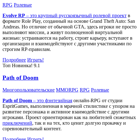
RPG
Ролевые
Evolve RP
– это крупный русскоязычный
ролевой проект
в
формате Role Play, созданный на основе Grand Theft Auto: San
Andreas. Но отличие от обычной GTA, здесь игроки не просто
выполняют миссии, а живут полноценной виртуальной
жизнью: устраиваются на работу, строят карьеру, вступают в
организации и взаимодействуют с другими участниками по
строгим RP-правилам.
Подробнее
Играть!
Топ
Новинка!
9.1
Path of Doom
Многопользовательские
MMORPG
RPG
Ролевые
Path of Doom
– это
фэнтезийная
онлайн-RPG от студии
EspritGames, выполненная в мрачной стилистике с упором на
развитие персонажа и активное взаимодействие с другими
игроками. Проект ориентирован как на любителей сюжетных
приключений
, так и на тех, кто ценит долгую прокачку и
соревновательный контент.
Подробнее
Играть!