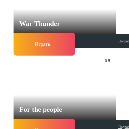
War Thunder
Подроб
Играть
6.9
For the people
Подроб