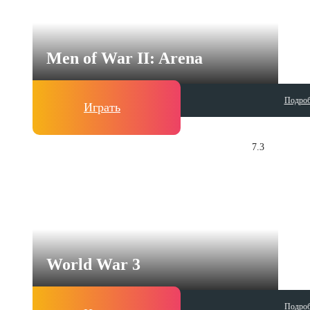
Men of War II: Arena
Подроб
Играть
7.3
World War 3
Подроб