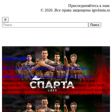
Присоединяйтесь к нам:
© 2026 .Все права защищены igrofania.ru
✕
Самые популярные игры сегодня:
Топ
Новинка!
9
Спарта 2035
Многопользовательские
RPG
Стратегии
Шутеры
Спарта 2035
– это тактическая
пошаговая стратегия
с
элементами глобального управления, в которой игрок
возглавляет отряд профессиональных наёмников. Действие
разворачивается в недалёком будущем: политический кризис и
вооружённые группировки охватывают один из регионов
Африки, а частная военная компания «Спарта» берётся за
самые опасные контракты. Игроку предстоит не только
участвовать в боях, но и принимать стратегические решения,