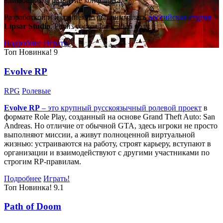
влияющие на развитие конфликта.
Разработкой и изданием игры занималась
российская студия
Lipsar Studio
. Релиз состоялся в 2025 году.
Подробнее
Играть!
Топ
Новинка!
9
Evolve RP
RPG
Ролевые
Evolve RP
– это крупный русскоязычный
ролевой проект
в
формате Role Play, созданный на основе Grand Theft Auto: San
Andreas. Но отличие от обычной GTA, здесь игроки не просто
выполняют миссии, а живут полноценной виртуальной
жизнью: устраиваются на работу, строят карьеру, вступают в
организации и взаимодействуют с другими участниками по
строгим RP-правилам.
Подробнее
Играть!
Топ
Новинка!
9.1
Path of Doom