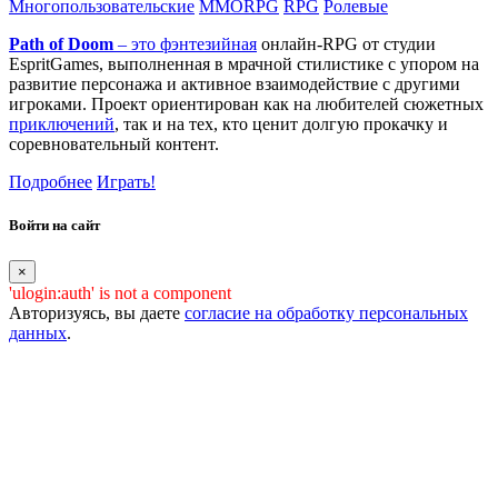
Многопользовательские
MMORPG
RPG
Ролевые
Path of Doom
– это
фэнтезийная
онлайн-RPG от студии
EspritGames, выполненная в мрачной стилистике с упором на
развитие персонажа и активное взаимодействие с другими
игроками. Проект ориентирован как на любителей сюжетных
приключений
, так и на тех, кто ценит долгую прокачку и
соревновательный контент.
Подробнее
Играть!
Войти на сайт
×
'ulogin:auth' is not a component
Авторизуясь, вы даете
согласие на обработку персональных
данных
.