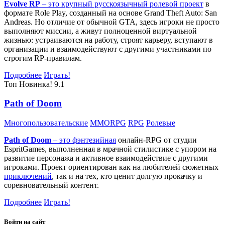
Evolve RP
– это крупный русскоязычный
ролевой проект
в
формате Role Play, созданный на основе Grand Theft Auto: San
Andreas. Но отличие от обычной GTA, здесь игроки не просто
выполняют миссии, а живут полноценной виртуальной
жизнью: устраиваются на работу, строят карьеру, вступают в
организации и взаимодействуют с другими участниками по
строгим RP-правилам.
Подробнее
Играть!
Топ
Новинка!
9.1
Path of Doom
Многопользовательские
MMORPG
RPG
Ролевые
Path of Doom
– это
фэнтезийная
онлайн-RPG от студии
EspritGames, выполненная в мрачной стилистике с упором на
развитие персонажа и активное взаимодействие с другими
игроками. Проект ориентирован как на любителей сюжетных
приключений
, так и на тех, кто ценит долгую прокачку и
соревновательный контент.
Подробнее
Играть!
Войти на сайт