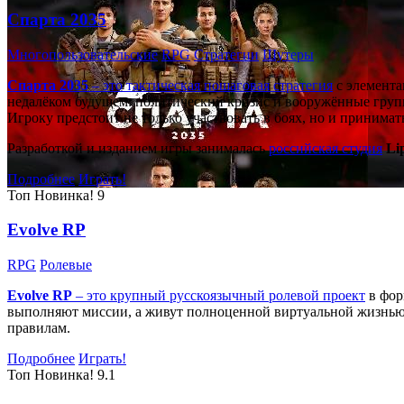
Спарта 2035
Многопользовательские
RPG
Стратегии
Шутеры
Спарта 2035
– это тактическая
пошаговая стратегия
с элемента
недалёком будущем: политический кризис и вооружённые групп
Игроку предстоит не только участвовать в боях, но и принима
Разработкой и изданием игры занималась
российская студия
Li
Подробнее
Играть!
Топ
Новинка!
9
Evolve RP
RPG
Ролевые
Evolve RP
– это крупный русскоязычный
ролевой проект
в фор
выполняют миссии, а живут полноценной виртуальной жизнью: 
правилам.
Подробнее
Играть!
Топ
Новинка!
9.1