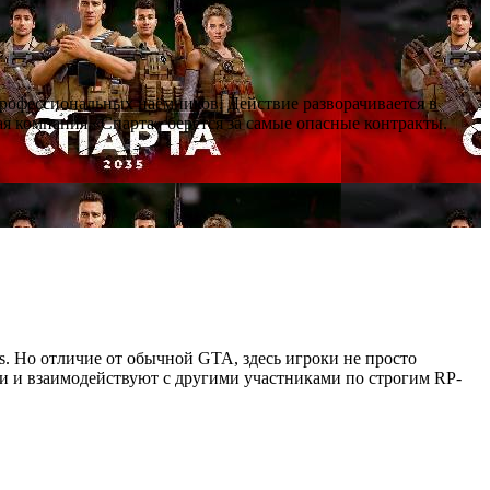
профессиональных наёмников. Действие разворачивается в
я компания «Спарта» берётся за самые опасные контракты.
as. Но отличие от обычной GTA, здесь игроки не просто
ии и взаимодействуют с другими участниками по строгим RP-