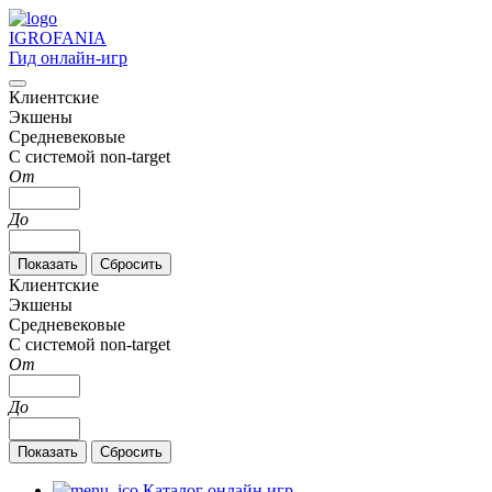
IGRO
FANIA
Гид онлайн-игр
Клиентские
Экшены
Средневековые
С системой non-target
От
До
Клиентские
Экшены
Средневековые
С системой non-target
От
До
Каталог онлайн игр