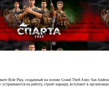
ми глобального управления, в которой игрок возглавляет отряд 
ировки охватывают один из регионов Африки, а частная военна
ть стратегические решения, влияющие на развитие конфликта.
psar Studio
. Релиз состоялся в 2025 году.
мате Role Play, созданный на основе Grand Theft Auto: San Andre
устраиваются на работу, строят карьеру, вступают в организац