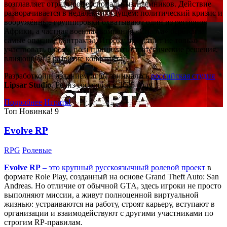
возглавляет отряд профессиональных наёмников. Действие
разворачивается в недалёком будущем: политический кризис и
вооружённые группировки охватывают один из регионов
Африки, а частная военная компания «Спарта» берётся за
самые опасные контракты. Игроку предстоит не только
участвовать в боях, но и принимать стратегические решения,
влияющие на развитие конфликта.
Разработкой и изданием игры занималась
российская студия
Lipsar Studio
. Релиз состоялся в 2025 году.
Подробнее
Играть!
Топ
Новинка!
9
Evolve RP
RPG
Ролевые
Evolve RP
– это крупный русскоязычный
ролевой проект
в
формате Role Play, созданный на основе Grand Theft Auto: San
Andreas. Но отличие от обычной GTA, здесь игроки не просто
выполняют миссии, а живут полноценной виртуальной
жизнью: устраиваются на работу, строят карьеру, вступают в
организации и взаимодействуют с другими участниками по
строгим RP-правилам.