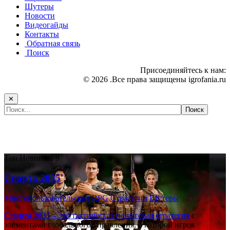
Шутеры
Новости
Видеогайды
Контакты
Обратная связь
Поиск
Присоединяйтесь к нам:
© 2026 .Все права защищены igrofania.ru
✕
Самые популярные игры сегодня:
Топ
Новинка!
9
Спарта 2035
Многопользовательские
RPG
Стратегии
Шутеры
Спарта 2035
– это тактическая
пошаговая стратегия
с
элементами глобального управления, в которой игрок