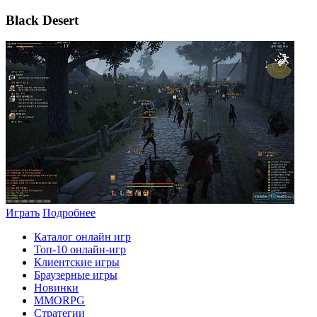
Black Desert
Играть
Подробнее
Каталог онлайн игр
Топ-10 онлайн-игр
Клиентские игры
Браузерные игры
Новинки
MMORPG
Стратегии