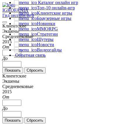
Каталог онлайн игр
Топ-10 онлайн-игр
IGRO
FANIA
Клиентские игры
Гид онлайн-игр
Браузерные игры
Новинки
Клиентские
MMORPG
Экшены
Стратегии
Средневековые
Шутеры
2015
Новости
От
Видеогайды
Обратная связь
До
Клиентские
Экшены
Средневековые
2015
От
До