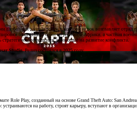
ми глобального управления, в которой игрок возглавляет отряд 
ировки охватывают один из регионов Африки, а частная военна
ть стратегические решения, влияющие на развитие конфликта.
psar Studio
. Релиз состоялся в 2025 году.
мате Role Play, созданный на основе Grand Theft Auto: San Andre
устраиваются на работу, строят карьеру, вступают в организац