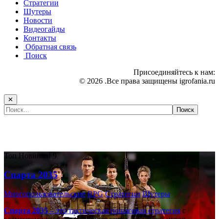
Стратегии
Шутеры
Новости
Видеогайды
Контакты
Обратная связь
Поиск
Присоединяйтесь к нам:
© 2026 .Все права защищены igrofania.ru
✕
Самые популярные игры сегодня:
Топ
Новинка!
9
Спарта 2035
Многопользовательские
RPG
Стратегии
Шутеры
Спарта 2035
– это тактическая
пошаговая стратегия
с