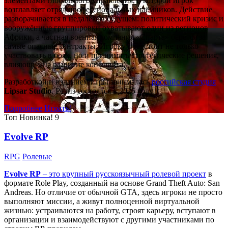
элементами глобального управления, в которой игрок
возглавляет отряд профессиональных наёмников. Действие
разворачивается в недалёком будущем: политический кризис и
вооружённые группировки охватывают один из регионов
Африки, а частная военная компания «Спарта» берётся за
самые опасные контракты. Игроку предстоит не только
участвовать в боях, но и принимать стратегические решения,
влияющие на развитие конфликта.
Разработкой и изданием игры занималась
российская студия
Lipsar Studio
. Релиз состоялся в 2025 году.
Подробнее
Играть!
Топ
Новинка!
9
Evolve RP
RPG
Ролевые
Evolve RP
– это крупный русскоязычный
ролевой проект
в
формате Role Play, созданный на основе Grand Theft Auto: San
Andreas. Но отличие от обычной GTA, здесь игроки не просто
выполняют миссии, а живут полноценной виртуальной
жизнью: устраиваются на работу, строят карьеру, вступают в
организации и взаимодействуют с другими участниками по